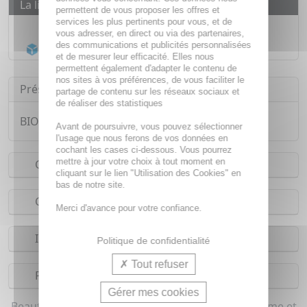
La livraison
permettent de vous proposer les offres et
services les plus pertinents pour vous, et de
Livraison gratuite dès
55€
vous adresser, en direct ou via des partenaires,
des communications et publicités personnalisées
Acheminement Chronopost
en 24h*
et de mesurer leur efficacité. Elles nous
permettent également d'adapter le contenu de
nos sites à vos préférences, de vous faciliter le
Présentation
partage de contenu sur les réseaux sociaux et
de réaliser des statistiques
BIOCYTE Bio - Imperfections Bio 30 comprimés.
Avant de poursuivre, vous pouvez sélectionner
l'usage que nous ferons de vos données en
cochant les cases ci-dessous. Vous pourrez
mettre à jour votre choix à tout moment en
Conseils d'utilisation
cliquant sur le lien "Utilisation des Cookies" en
bas de notre site.
Composition
Merci d'avance pour votre confiance.
Indications
Politique de confidentialité
Tout refuser
Précautions
Gérer mes cookies
Beauté de la peau et Phytothérapie bio pour homme et