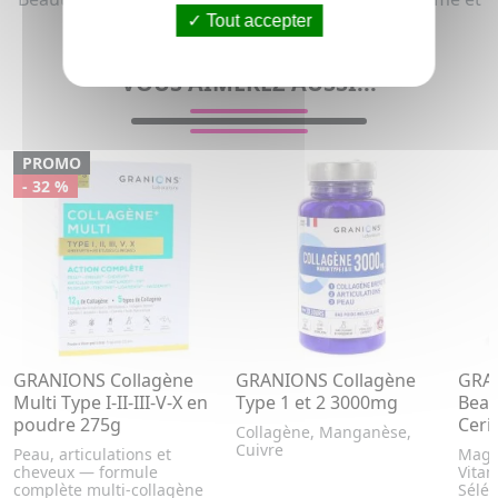
femme (Peau grasse, Acné, Imperfections)
Tout accepter
VOUS AIMEREZ AUSSI...
PROMO
- 32 %
GRANIONS Collagène
GRANIONS Collagène
GRAN
Multi Type I-II-III-V-X en
Type 1 et 2 3000mg
Beau
poudre 275g
Ceri
Collagène, Manganèse,
Cuivre
Peau, articulations et
Magn
cheveux — formule
Vitam
complète multi-collagène
Sélén