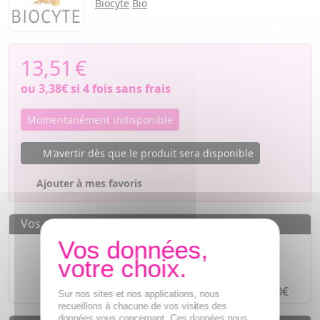
Biocyte
Bio
13,51
€
ou
3,38€
si 4 fois sans frais
Momentanément indisponible
M'avertir dès que le produit sera disponible
Ajouter à mes favoris
Vos avantages
Des prix
IMBATTABLES
Paiement en ligne
SÉCURISÉ
Paiement en
4 fois sans frais
à partir de 30€
Sur nos sites et nos applications, nous
recueillons à chacune de vos visites des
données vous concernant. Ces données nous