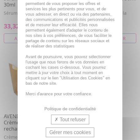
30ml
permettent de vous proposer les offres et
pot
services les plus pertinents pour vous, et de
Sérum correcteur éclat.
Crème intensive éclat à la
vous adresser, en direct ou via des partenaires,
vitamine C
des communications et publicités personnalisées
33,32€
36,45€
et de mesurer leur efficacité. Elles nous
permettent également d'adapter le contenu de
nos sites à vos préférences, de vous faciliter le
AJOUTER AU PANIER
AJOUTER AU PANIER
partage de contenu sur les réseaux sociaux et
de réaliser des statistiques
Avant de poursuivre, vous pouvez sélectionner
l'usage que nous ferons de vos données en
cochant les cases ci-dessous. Vous pourrez
mettre à jour votre choix à tout moment en
cliquant sur le lien "Utilisation des Cookies" en
bas de notre site.
Merci d'avance pour votre confiance.
Politique de confidentialité
AVENE Vitamin Activ Cg
Tout refuser
Crème intensive éclat 50ml
recharge
Gérer mes cookies
Crème intensive éclat à la