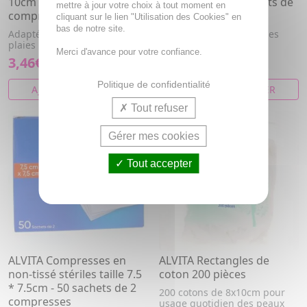
10cm - 10 sachets de 2
7,5*7,5 cm - 25 sachets de
mettre à jour votre choix à tout moment en
compresses
2 compresses
cliquant sur le lien "Utilisation des Cookies" en
bas de notre site.
Adaptées pour le soin des
Adaptées pour le soin des
plaies
plaies
Merci d'avance pour votre confiance.
3,46€
3,96€
Politique de confidentialité
AJOUTER AU PANIER
AJOUTER AU PANIER
Tout refuser
PROMO
3 POUR 9,99€
Gérer mes cookies
Tout accepter
ALVITA Compresses en
ALVITA Rectangles de
non-tissé stériles taille 7.5
coton 200 pièces
* 7.5cm - 50 sachets de 2
200 cotons de 8x10cm pour
compresses
usage quotidien des peaux