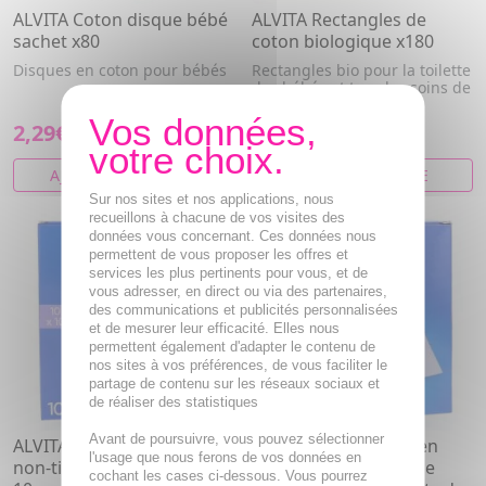
ALVITA Coton disque bébé
ALVITA Rectangles de
sachet x80
coton biologique x180
Disques en coton pour bébés
Rectangles bio pour la toilette
des bébés et tous les soins de
la peau
2,29€
4,16€
AJOUTER AU PANIER
VOIR CET ARTICLE
Sur nos sites et nos applications, nous
recueillons à chacune de vos visites des
données vous concernant. Ces données nous
permettent de vous proposer les offres et
services les plus pertinents pour vous, et de
vous adresser, en direct ou via des partenaires,
des communications et publicités personnalisées
et de mesurer leur efficacité. Elles nous
permettent également d'adapter le contenu de
nos sites à vos préférences, de vous faciliter le
partage de contenu sur les réseaux sociaux et
de réaliser des statistiques
Avant de poursuivre, vous pouvez sélectionner
ALVITA Compresses en
ALVITA Compresses en
l'usage que nous ferons de vos données en
non-tissé stériles taille 10 *
non-tissé stériles taille
cochant les cases ci-dessous. Vous pourrez