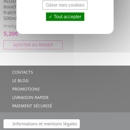
ALODONT Care - Bain de
Gérer mes cookies
bouche protection et
fraîcheur naturelle bio
Tout accepter
500ml
Protège et rafraîchit l'haleine.
5,20€
AJOUTER AU PANIER
CONTACTS
LE BLOG
PROMOTIONS
LIVRAISON RAPIDE
PAIEMENT SÉCURISÉ
Informations et mentions légales