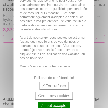
services les plus pertinents pour vous, et de
chauffant hydrofuge
huile de massage à l'arnica
vous adresser, en direct ou via des partenaires,
flacon 200ml
flacon 200ml
des communications et publicités personnalisées
et de mesurer leur efficacité. Elles nous
Huile de massage chauffante
Huile de massage à l'arnica,
permettent également d'adapter le contenu de
hydrofuge, thermoactive
avant et après le sport.
nos sites à vos préférences, de vous faciliter le
isolante.
partage de contenu sur les réseaux sociaux et
8,87€
7,20€
de réaliser des statistiques
Avant de poursuivre, vous pouvez sélectionner
AJOUTER AU PANIER
AJOUTER AU PANIER
l'usage que nous ferons de vos données en
cochant les cases ci-dessous. Vous pourrez
mettre à jour votre choix à tout moment en
cliquant sur le lien "Utilisation des Cookies" en
bas de notre site.
Merci d'avance pour votre confiance.
Politique de confidentialité
Tout refuser
Gérer mes cookies
AKILEÏNE Sports - start gel
AKILEÏNE Sports - Spray
chauffant fort tube 75ml
froid intense 400ml
Tout accepter