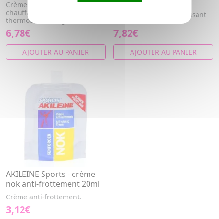
soulager
Crème de massage
chauffante forte,
Spray froid intense apaisant
thermoactive longue durée.
6,78€
7,82€
AJOUTER AU PANIER
AJOUTER AU PANIER
AKILEÏNE Sports - crème
nok anti-frottement 20ml
Crème anti-frottement.
3,12€