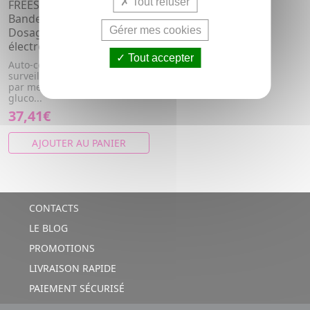
Tout refuser
FREESTYLE - Optium
Bandelettes Réactives de
Gérer mes cookies
Dosage Glycémie x100
électrodes
Tout accepter
Auto-contrôle et auto-
surveillance de la glycémie
par mesure quantitative du
gluco...
37,41€
AJOUTER AU PANIER
CONTACTS
LE BLOG
PROMOTIONS
LIVRAISON RAPIDE
PAIEMENT SÉCURISÉ