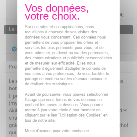
Paiement en ligne
SÉCURISÉ
Paiement en
4 fois sans frais
à partir de 30€
Sur nos sites et nos applications, nous
La livraison
recueillons à chacune de vos visites des
données vous concernant. Ces données nous
Livraison gratuite dès
55€
permettent de vous proposer les offres et
Acheminement Chronopost
en 24h*
services les plus pertinents pour vous, et de
vous adresser, en direct ou via des partenaires,
des communications et publicités personnalisées
et de mesurer leur efficacité. Elles nous
Présentation
permettent également d'adapter le contenu de
nos sites à vos préférences, de vous faciliter le
partage de contenu sur les réseaux sociaux et
Le spray aseptisant assainit et prolonge la vie des
de réaliser des statistiques
bottes et chaussures.
Avant de poursuivre, vous pouvez sélectionner
Il permet d'éviter le développement microbien
l'usage que nous ferons de vos données en
(mycoses), grâce à un lipoaminoacide breveté.
cochant les cases ci-dessous. Vous pourrez
Akileine Spray Aseptisant désodorise l'intérieur des
mettre à jour votre choix à tout moment en
cliquant sur le lien "Utilisation des Cookies" en
chaussures, même dans les cas les plus sévères,
bas de notre site.
grâce à l'huile essentielle de lavandin et au menthol
Merci d'avance pour votre confiance.
qui procure un effet de fraîcheur.