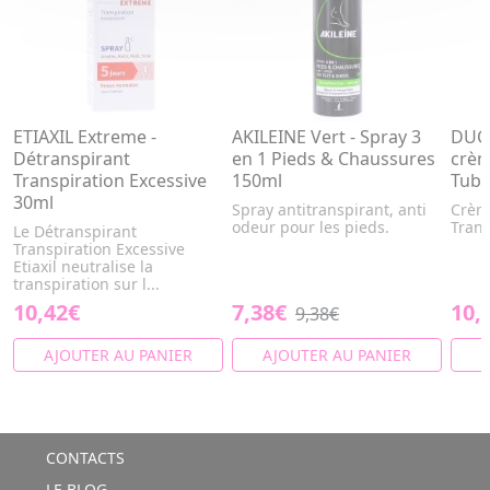
ETIAXIL Extreme -
AKILEINE Vert - Spray 3
DUCR
Détranspirant
en 1 Pieds & Chaussures
crèm
Transpiration Excessive
150ml
Tube
30ml
Spray antitranspirant, anti
Crème
odeur pour les pieds.
Trans
Le Détranspirant
Transpiration Excessive
Etiaxil neutralise la
transpiration sur l...
10,42€
7,38€
10,
9,38€
AJOUTER AU PANIER
AJOUTER AU PANIER
A
CONTACTS
LE BLOG