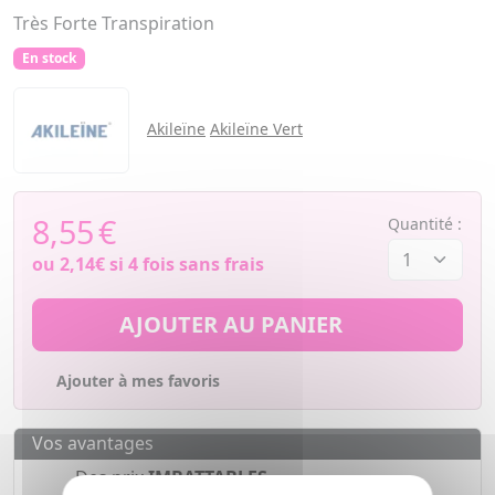
Très Forte Transpiration
En stock
Akileïne
Akileïne Vert
8,55
€
Quantité :
ou
2,14€
si 4 fois sans frais
AJOUTER AU PANIER
Ajouter à mes favoris
Vos avantages
Des prix
IMBATTABLES