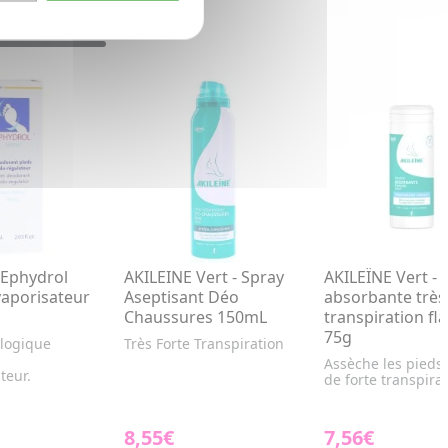
 Ephydrol
AKILEINE Vert - Spray
AKILEÏNE Vert -
vaporisateur
Aseptisant Déo
absorbante très
Chaussures 150mL
transpiration fl
75g
logique
Très Forte Transpiration
Assèche les pieds
teur.
de forte transpirat
8,55€
7,56€