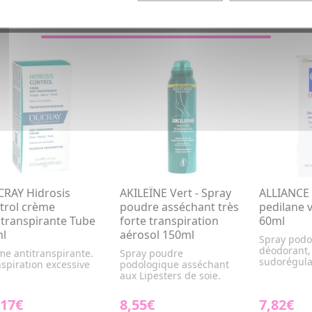
VOUS AIMEREZ AUSSI...
RAY Hidrosis
AKILEÏNE Vert - Spray
ALLIANCE
trol crème
poudre asséchant très
pedilane 
itranspirante Tube
forte transpiration
60ml
l
aérosol 150ml
Spray podo
déodorant,
me antitranspirante.
Spray poudre
sudorégula
spiration excessive
podologique asséchant
aux Lipesters de soie.
,17€
8,55€
7,82€