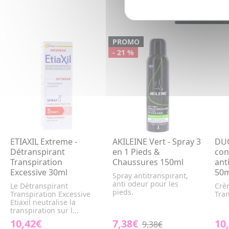
PROMO
- 21 %
ETIAXIL Extreme -
AKILEINE Vert - Spray 3
DUC
Détranspirant
en 1 Pieds &
con
Transpiration
Chaussures 150ml
ant
Excessive 30ml
50m
Spray antitranspirant,
anti odeur pour les
Le Détranspirant
Crè
pieds.
Transpiration Excessive
Tran
Etiaxil neutralise la
transpiration sur l...
10,42€
7,38€
10
9,38€