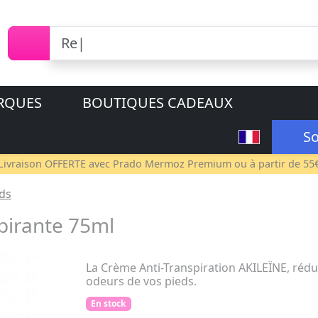
RQUES
BOUTIQUES CADEAUX
So
Livraison OFFERTE avec
Prado Mermoz Premium
ou à partir de 55
ds
pirante 75ml
La Crème Anti-Transpiration AKILEÏNE, rédui
odeurs de vos pieds.
En stock