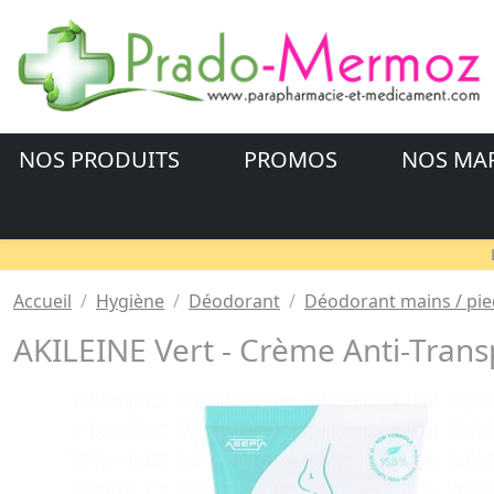
NOS PRODUITS
PROMOS
NOS MA
Accueil
Hygiène
Déodorant
Déodorant mains / pie
AKILEINE Vert - Crème Anti-Trans