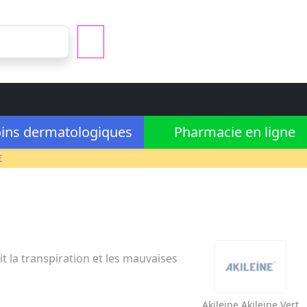
ins dermatologiques
Pharmacie en ligne
€
t la transpiration et les mauvaises
Akileïne
Akileïne Vert