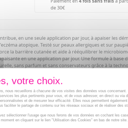
Paiement en
4 fois sans frais
à part
de 30€
tribue, en une seule application par jour, à apaiser les dém
'eczéma atopique. Testé sur peaux allergiques et sur paupi
force la barrière cutanée et aide à rééquilibrer le microbi
apaisante en une application par jour. Une formule à base d
relle, sans parfum et sans conservateurs grâce à la technolo
agilité des peaux sèches à tendance atopique tout en amélior
ions, nous recueillons à chacune de vos visites des données vous concernant
services les plus pertinents pour vous, et de vous adresser, en direct ou via 
ersonnalisées et de mesurer leur efficacité. Elles nous permettent également
s faciliter le partage de contenu sur les réseaux sociaux et de réaliser des st
vez sélectionner l'usage que nous ferons de vos données en cochant les cas
t moment en cliquant sur le lien "Utilisation des Cookies" en bas de notre site.