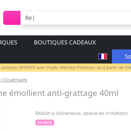
RQUES
BOUTIQUES CADEAUX
So
Livraison OFFERTE avec
Prado Mermoz Premium
ou à partir de 55
/ Cicatrisant
 émollient anti-grattage 40ml
Réduit la sécheresse, apaise les irritations
En stock