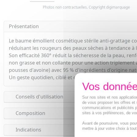
Photos non contractuelles. Copyright digimarquage
Présentation
Le baume émollient cosmétique stérile anti-grattage con
réduisant les rougeurs des peaux sèches à tendance à l
Son efficacité 360° réduit la sécheresse de la peau, ren
non grasse et non collante pour une action triplement 
pousses d'avoine) avec 95 % d'ingrédients d'origine natu
Un geste quotidien, ciblé et efficace qui respecte la fr
Conseils d'utilisation
Sur nos sites et nos applicat
de vous proposer les offres et 
communications et publicités p
Composition
sites à vos préférences, de vou
Avant de poursuivre, vous pou
mettre à jour votre choix à tou
Indications