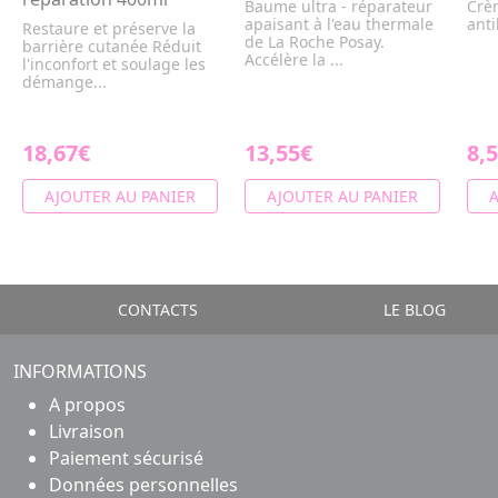
Baume ultra - réparateur
Crè
apaisant à l'eau thermale
anti
Restaure et préserve la
de La Roche Posay.
barrière cutanée Réduit
Accélère la ...
l'inconfort et soulage les
démange...
18,67€
13,55€
8,
AJOUTER AU PANIER
AJOUTER AU PANIER
A
CONTACTS
LE BLOG
INFORMATIONS
A propos
Livraison
Paiement sécurisé
Données personnelles