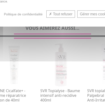
iance.
tations pour bébé, enfant & adolescent, homme et femme (Pe
Tout refuser
Gérer mes coo
Politique de confidentialité
VOUS AIMEREZ AUSSI...
NE Cicalfate+ -
SVR Topialyse - Baume
SVR topia
me réparatrice
intensif anti-recidive
Palpebral
con de 40ml
400ml
Anti-Irrit