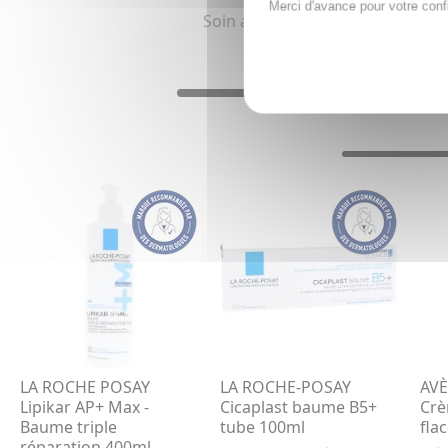
Merci d'avance pour votre conf
Soin apaisant et Soin anti irri
LA ROCHE POSAY
LA ROCHE-POSAY
AVÈ
Lipikar AP+ Max -
Cicaplast baume B5+
Crè
Baume triple
tube 100ml
fla
réparation 400ml