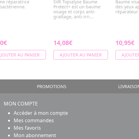
me réparatrice
SVR Topialyse Baume
Baume visa
bactérienne.
Protect+ est un baume
des yeux a
visage et corps anti-
réparateur
grattage, anti-irri...
50€
14,08€
10,95€
JOUTER AU PANIER
AJOUTER AU PANIER
AJOUTER
PROMOTIONS
LIVRAISO
MON COMPTE
Accéder à mon compte
Mes commandes
Mes favoris
Mon abonnement