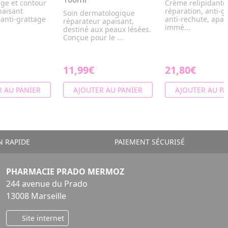
ge et contour
Crème relipidante,
paisant
réparation, anti-g
Soin dermatologique
 anti-grattage
anti-rechute, apa
réparateur apaisant,
immé...
destiné aux peaux lésées.
Conçue pour le ...
11,99€
21,80€
 AU PANIER
AJOUTER AU PANIER
AJOUTER AU PA
N RAPIDE
PAIEMENT SÉCURISÉ
PHARMACIE PRADO MERMOZ
244 avenue du Prado
13008 Marseille
Site internet