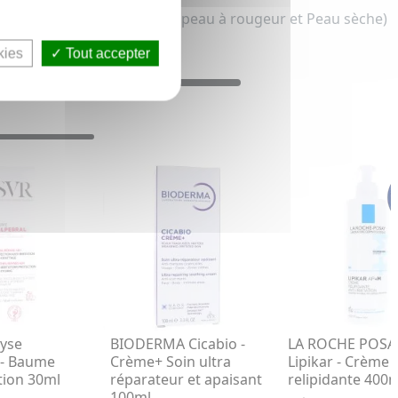
au atopique, Peau sensible, peau à rougeur et Peau sèche)
kies
Tout accepter
lyse
BIODERMA Cicabio -
LA ROCHE POSA
 - Baume
Crème+ Soin ultra
Lipikar - Crème
ation 30ml
réparateur et apaisant
relipidante 400
100ml