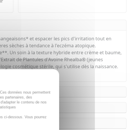
ir
angeaisons* et espacer les pics d'irritation tout en
ères sèches à tendance à l'eczéma atopique.
ome**. Un soin à la texture hybride entre crème et baume,
'Extrait de Plantules d'Avoine Rhealba® (jeunes
gie cosmétique stérile, qui s'utilise dès la naissance.
ant leur quotidien.
. Ces données nous permettent
des partenaires, des
 d'adapter le contenu de nos
atistiques
es ci-dessous. Vous pourrez