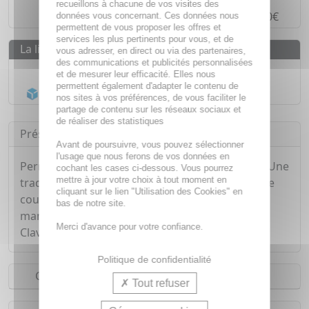
recueillons à chacune de vos visites des
Paiement en
4 fois sans frais
à partir de 30€
données vous concernant. Ces données nous
permettent de vous proposer les offres et
services les plus pertinents pour vous, et de
La livraison
vous adresser, en direct ou via des partenaires,
des communications et publicités personnalisées
Livraison gratuite dès
55€
et de mesurer leur efficacité. Elles nous
permettent également d'adapter le contenu de
Acheminement Chronopost
en 24h*
nos sites à vos préférences, de vous faciliter le
partage de contenu sur les réseaux sociaux et
de réaliser des statistiques
Présentation
Avant de poursuivre, vous pouvez sélectionner
l'usage que nous ferons de vos données en
Permet un travail sur l'ongle durable et soigné. Une
cochant les cases ci-dessous. Vous pourrez
mettre à jour votre choix à tout moment en
tradition de plus de 70 ans dans la fabrication de
cliquant sur le lien "Utilisation des Cookies" en
coutellerie fine, ciseaux, pinces et articles de
bas de notre site.
manucure garantit la qualité des produits 3
Merci d'avance pour votre confiance.
Claveles.
Politique de confidentialité
Conseils d'utilisation
Tout refuser