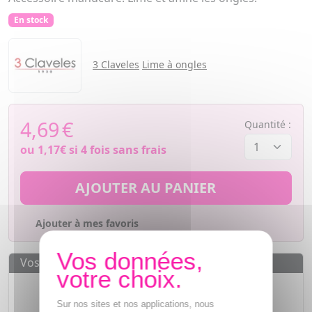
En stock
3 Claveles
Lime à ongles
4,69
€
Quantité :
ou
1,17€
si 4 fois sans frais
AJOUTER AU PANIER
Ajouter à mes favoris
Vos avantages
Des prix
IMBATTABLES
Sur nos sites et nos applications, nous
Paiement en ligne
SÉCURISÉ