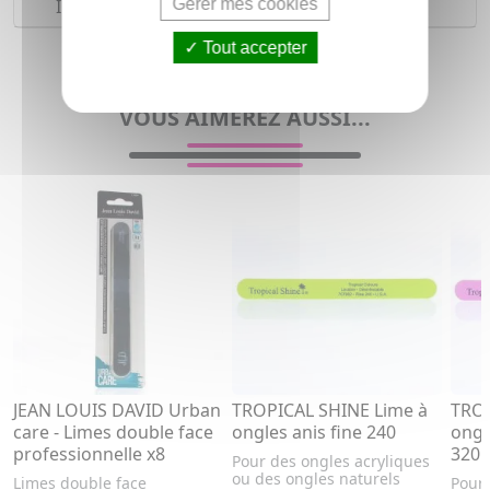
Gérer mes cookies
Indications
Tout accepter
Lime, polissoir pour femme
VOUS AIMEREZ AUSSI...
JEAN LOUIS DAVID Urban
TROPICAL SHINE Lime à
TROP
care - Limes double face
ongles anis fine 240
ongl
professionnelle x8
320
Pour des ongles acryliques
ou des ongles naturels
Limes double face
Pour 