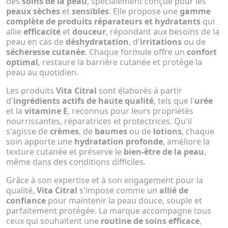
des
soins de la peau
, spécialement conçue pour les
peaux sèches
et
sensibles
. Elle propose une
gamme
complète de produits réparateurs et hydratants
qui
allie
efficacité
et
douceur
, répondant aux besoins de la
peau en cas de
déshydratation
, d'
irritations
ou de
sécheresse cutanée
. Chaque formule offre un
confort
optimal
, restaure la barrière cutanée et protège la
peau au quotidien.
Les produits
Vita Citral
sont élaborés à partir
d'
ingrédients actifs de haute qualité
, tels que l'
urée
et la
vitamine E
, reconnus pour leurs propriétés
nourrissantes, réparatrices et protectrices. Qu'il
s'agisse de
crèmes
, de
baumes
ou de
lotions
, chaque
soin apporte une
hydratation profonde
, améliore la
texture cutanée et préserve le
bien-être de la peau
,
même dans des conditions difficiles.
Grâce à son expertise et à son engagement pour la
qualité,
Vita Citral
s'impose comme un
allié de
confiance
pour maintenir la peau douce, souple et
parfaitement protégée. La marque accompagne tous
ceux qui souhaitent une
routine de soins efficace
,