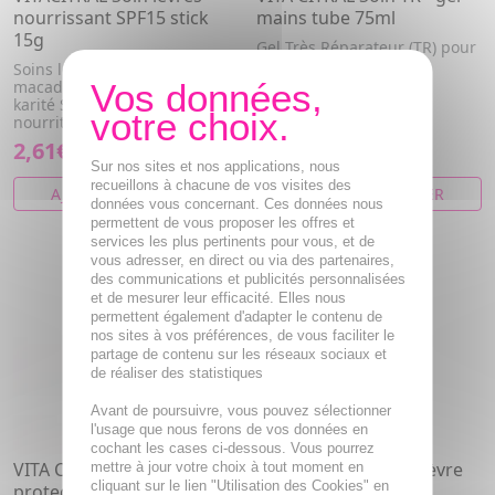
nourrissant SPF15 stick
mains tube 75ml
15g
Gel Très Réparateur (TR) pour
les mains.
Soins lèvres à l'huile de
macadamia et beurre de
karité SPF15. Hydrate et
nourrit ...
2,61€
5,42€
Sur nos sites et nos applications, nous
recueillons à chacune de vos visites des
AJOUTER AU PANIER
AJOUTER AU PANIER
données vous concernant. Ces données nous
permettent de vous proposer les offres et
services les plus pertinents pour vous, et de
vous adresser, en direct ou via des partenaires,
des communications et publicités personnalisées
et de mesurer leur efficacité. Elles nous
permettent également d'adapter le contenu de
nos sites à vos préférences, de vous faciliter le
partage de contenu sur les réseaux sociaux et
de réaliser des statistiques
Avant de poursuivre, vous pouvez sélectionner
l'usage que nous ferons de vos données en
cochant les cases ci-dessous. Vous pourrez
VITA CITRAL Baume
VITA CITRAL baume lèvre
mettre à jour votre choix à tout moment en
cliquant sur le lien "Utilisation des Cookies" en
protecteur hydratant
Tube 15ml