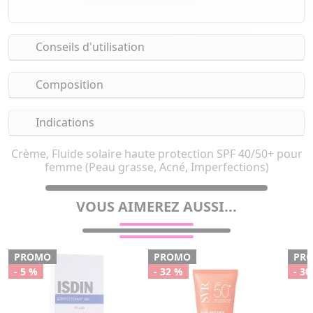
Conseils d'utilisation
Composition
Indications
Crème, Fluide solaire haute protection SPF 40/50+ pour
femme (Peau grasse, Acné, Imperfections)
VOUS AIMEREZ AUSSI...
PROMO
PROMO
PR
- 5 %
- 32 %
- 30