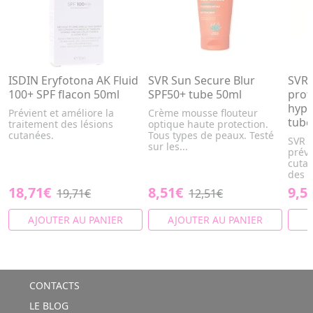
ISDIN Eryfotona AK Fluid
SVR Sun Secure Blur
SVR 
100+ SPF flacon 50ml
SPF50+ tube 50ml
prot
hype
Prévient et améliore la
Crème mousse flouteur
tube
traitement des lésions
optique haute protection.
cutanées.
Tous types de peaux. Testé
SVR 
sur les...
préve
cuta
des k
18,71€
8,51€
9,5
19,71€
12,51€
AJOUTER AU PANIER
AJOUTER AU PANIER
A
CONTACTS
LE BLOG