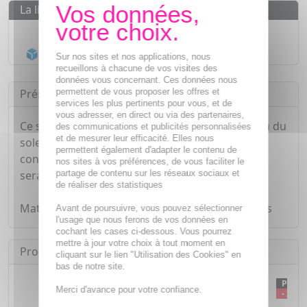
La livraison
Livraison gratuite dès
55€
Acheminement Chronopost
en 24h*
Sur nos sites et nos applications, nous
recueillons à chacune de vos visites des
données vous concernant. Ces données nous
permettent de vous proposer les offres et
Présentation
services les plus pertinents pour vous, et de
vous adresser, en direct ou via des partenaires,
Ce soin matifiant 3-en-1 SPF 50+ protège la peau du
des communications et publicités personnalisées
et de mesurer leur efficacité. Elles nous
soleil, tout en ayant un effet absorbant et en
permettent également d'adapter le contenu de
contrôlant la production de sébum. Votre peau
nos sites à vos préférences, de vous faciliter le
partage de contenu sur les réseaux sociaux et
sera matifiée, protégée des rayons UVA et UVB.
de réaliser des statistiques
Matifiant 12h: Test consommateur 81 personnes
Avant de poursuivre, vous pouvez sélectionner
l'usage que nous ferons de vos données en
cochant les cases ci-dessous. Vous pourrez
mettre à jour votre choix à tout moment en
Produits équivalents
cliquant sur le lien "Utilisation des Cookies" en
bas de notre site.
PROMO
PRO
Merci d'avance pour votre confiance.
- 37 %
- 32 %