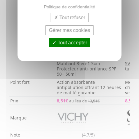
Politique de confidentialité
Tout refuser
Gérer mes cookies
Tout accepter
VICHY Capital soleil -
Matifiant 3-en-1 Soin
SVR Su
Protecteur anti-brillance SPF
tube 
50+ 50ml
Point fort
Action absorbante
Mousse
antipollution offrant 12 heures
d'impe
de matité garantie
velou
Prix
8,51€
8,51€
au lieu de
13,51€
Marque
Note
(4.7/5)