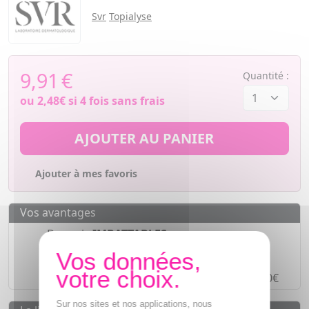
Svr
Topialyse
9,91
€
Quantité :
ou
2,48€
si 4 fois sans frais
AJOUTER AU PANIER
Ajouter à mes favoris
Vos avantages
Des prix
IMBATTABLES
Paiement en ligne
SÉCURISÉ
Paiement en
4 fois sans frais
à partir de 30€
Sur nos sites et nos applications, nous