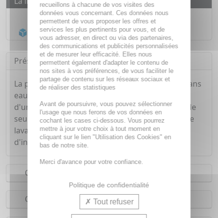
La livraison
recueillons à chacune de vos visites des
données vous concernant. Ces données nous
Livraison gratuite dès
55€
permettent de vous proposer les offres et
services les plus pertinents pour vous, et de
Acheminement Chronopost
en 24h*
vous adresser, en direct ou via des partenaires,
des communications et publicités personnalisées
et de mesurer leur efficacité. Elles nous
Présentation
permettent également d'adapter le contenu de
nos sites à vos préférences, de vous faciliter le
partage de contenu sur les réseaux sociaux et
La pâte à mousser de toute la famille.Formulé sans
de réaliser des statistiques
eau, ce concentré lavant représente l'équivalent
Avant de poursuivre, vous pouvez sélectionner
d'un gel lavant TOPIALYSE 400ml dans un tube de
l'usage que nous ferons de vos données en
seulement 100g grâce à sa texture innovante ! Le
cochant les cases ci-dessous. Vous pourrez
mettre à jour votre choix à tout moment en
lavant 100% soin, 100% nomade et à 92%
cliquant sur le lien "Utilisation des Cookies" en
d'ingrédients d'origine naturelle
bas de notre site.
Merci d'avance pour votre confiance.
Conseils d'utilisation
Politique de confidentialité
Composition
Tout refuser