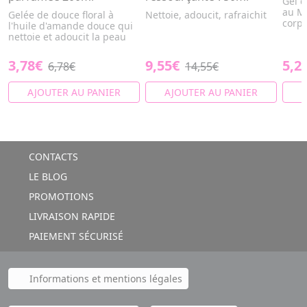
Gel 
au Mo
Gelée de douce floral à
Nettoie, adoucit, rafraichit
corps
l'huile d'amande douce qui
nettoie et adoucit la peau
3,78€
9,55€
5,2
6,78€
14,55€
AJOUTER AU PANIER
AJOUTER AU PANIER
A
CONTACTS
LE BLOG
PROMOTIONS
LIVRAISON RAPIDE
PAIEMENT SÉCURISÉ
Informations et mentions légales