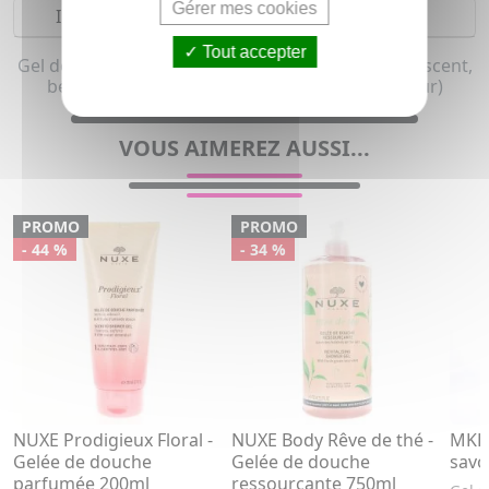
Gérer mes cookies
Indications
Tout accepter
Gel douche pour femme, homme, enfant & adolescent,
bébé et maman (Peau sensible, peau à rougeur)
VOUS AIMEREZ AUSSI...
PROMO
PROMO
- 44 %
- 34 %
NUXE Prodigieux Floral -
NUXE Body Rêve de thé -
MKL 
Gelée de douche
Gelée de douche
savo
parfumée 200ml
ressourçante 750ml