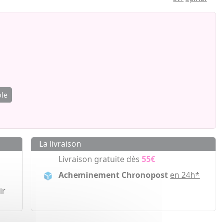
ble
La livraison
Livraison gratuite dès
55€
Acheminement Chronopost
en 24h*
ir