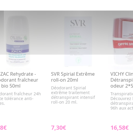
ZAC Rehydrate -
SVR Spirial Extrême
VICHY Clin
dorant fraîcheur
roll-on 20ml
Détranspi
 bio 50ml
odeur 2*
Déodorant Spirial
extrême traitement
dorant fraîcheur 24h
Transpirati
détranspirant intensif
e tolérance anti-
Découvrez 
roll-on 20 ml.
es.
détranspir
96h aux acti
48€
7,30€
16,58€