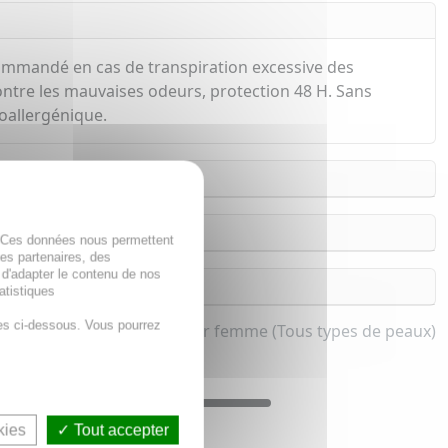
ecommandé en cas de transpiration excessive des
 contre les mauvaises odeurs, protection 48 H. Sans
oallergénique.
. Ces données nous permettent
des partenaires, des
 d'adapter le contenu de nos
atistiques
es ci-dessous. Vous pourrez
dorant aisselle roll-on pour femme (Tous types de peaux)
kies
Tout accepter