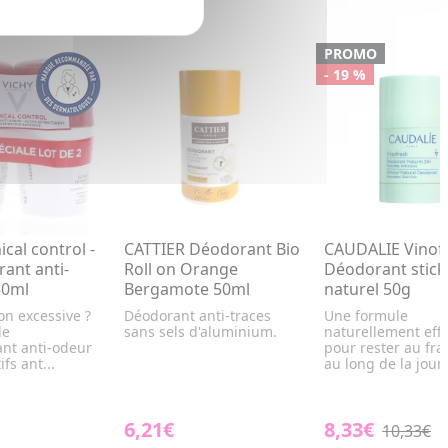
PROMO
- 19 %
ical control -
CATTIER Déodorant Bio
CAUDALIE Vinofr
rant anti-
Roll on Orange
Déodorant stick
50ml
Bergamote 50ml
naturel 50g
on excessive ?
Déodorant anti-traces
Une formule
le
sans sels d'aluminium.
naturellement effi
ant anti-odeur
pour rester au frai
fs ant...
au long de la journ
6,21€
8,33€
10,33€