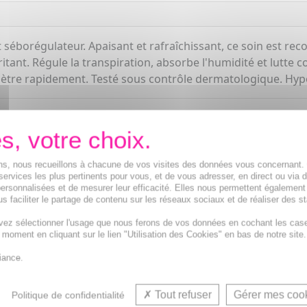
t séborégulateur. Apaisant et rafraîchissant, ce soin est r
rritant. Régule la transpiration, absorbe l'humidité et lutte
énètre rapidement. Testé sous contrôle dermatologique. Hyp
ions, nous recueillons à chacune de vos visites des données vous concernant
services les plus pertinents pour vous, et de vous adresser, en direct ou via 
ersonnalisées et de mesurer leur efficacité. Elles nous permettent également
s faciliter le partage de contenu sur les réseaux sociaux et de réaliser des st
vez sélectionner l'usage que nous ferons de vos données en cochant les cas
Déo
t moment en cliquant sur le lien "Utilisation des Cookies" en bas de notre site.
iance.
VOUS AIMEREZ AUSSI...
Tout refuser
Gérer mes coo
Politique de confidentialité