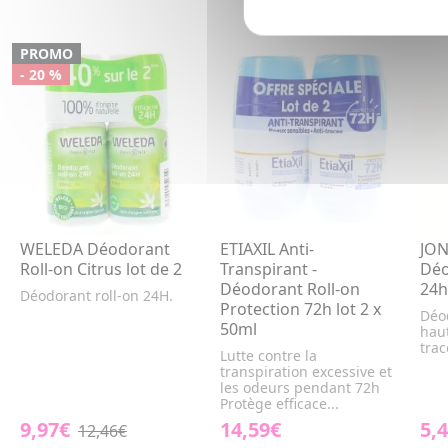
PROMO
- 20 %
WELEDA Déodorant
ETIAXIL Anti-
JON
Roll-on Citrus lot de 2
Transpirant -
Déo
Déodorant Roll-on
24h
Déodorant roll-on 24H.
Protection 72h lot 2 x
Déo
50ml
haut
trac
Lutte contre la
transpiration excessive et
les odeurs pendant 72h
Protège efficace...
9,97€
14,59€
5,
12,46€