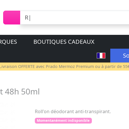
RQUES
BOUTIQUES CADEAUX
So
Livraison OFFERTE avec
Prado Mermoz Premium
ou à partir de 55
nt 48h 50ml
Roll'on déodorant anti-transpirant.
Momentanément indisponible