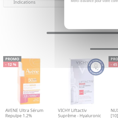
Merci d'avance pour votre conf
Indications
PROMO
PR
- 12 %
- 45
AVENE Ultra Sérum
VICHY Liftactiv
NUX
Repulpe 1.2%
Suprême - Hyaluronic
[10