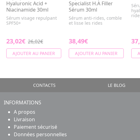
Hyaluronic Acid +
Specialist H.A Filler
Séru
Niacinamide 30ml
Sérum 30ml
hyal
ride
Sérum visage repulpant
Sérum anti-rides, comble
SPF50+
et lisse les rides
23,02€
38,49€
37
26,02€
AJOUTER AU PANIER
AJOUTER AU PANIER
A
CONTACTS
LE BLOG
INFORMATIONS
A propos
Livraison
Paiement sécurisé
Données personnelles