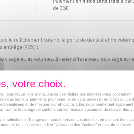
Paiement en
4 fois sans frais
à part
de 30€
 que le relâchement cutané, la perte de densité et de volume.
s anti-âge (45%) :
 du visage et les volumes. Il redensifie la peau du visage e
ciation de 4 huiles relipidantes, offre une action en surface,
ées.
ions, nous recueillons à chacune de vos visites des données vous concernant
services les plus pertinents pour vous, et de vous adresser, en direct ou via 
ersonnalisées et de mesurer leur efficacité. Elles nous permettent également
s faciliter le partage de contenu sur les réseaux sociaux et de réaliser des st
vez sélectionner l'usage que nous ferons de vos données en cochant les cas
t moment en cliquant sur le lien "Utilisation des Cookies" en bas de notre site.