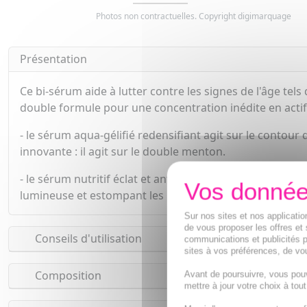
Photos non contractuelles. Copyright digimarquage
Présentation
Ce bi-sérum aide à lutter contre les signes de l'âge tels
double formule pour une concentration inédite en actif
- le sérum aqua-gélifié redensifiant agit sur le contour
innovante : il agit sur le double menton.
- le sérum nutritif éclat et anti-rides, grâce à son asso
lumineuse et estompant les rides même les plus install
Sur nos sites et nos applicat
de vous proposer les offres et 
Conseils d'utilisation
communications et publicités p
sites à vos préférences, de vou
Composition
Avant de poursuivre, vous pou
mettre à jour votre choix à tou