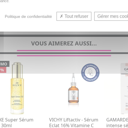
iance.
Sér
Tout refuser
Gérer mes coo
Politique de confidentialité
VOUS AIMEREZ AUSSI...
OMO
 %
E Super Sérum
VICHY Liftactiv - Sérum
GAMARDE 
] 30ml
Eclat 16% Vitamine C
intense s