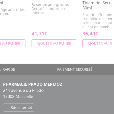
ml
Thiamidol Séru
Bi-sérum anti-gravité.
30ml
Densité et nutrition
-âge anti-rides
intense.
argan.
Eucerin offre un
complète de crèm
soins pour le visa
alliant de nomb...
41,71€
36,40€
 AU PANIER
AJOUTER AU PANIER
AJOUTER AU PA
N RAPIDE
PAIEMENT SÉCURISÉ
PHARMACIE PRADO MERMOZ
244 avenue du Prado
13008 Marseille
Site internet