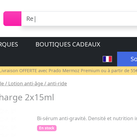
RQUES
BOUTIQUES CADEAUX
So
Livraison OFFERTE avec
Prado Mermoz Premium
ou à partir de 55
e / Lotion anti-âge / anti-ride
charge 2x15ml
Bi-sérum anti-gravité. Densité et nutrition 
En stock