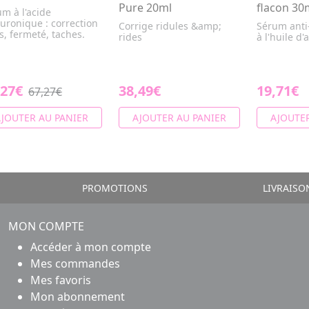
Pure 20ml
flacon 30
m à l'acide
uronique : correction
Corrige ridules &amp;
Sérum anti
s, fermeté, taches.
rides
à l'huile d'
,27€
38,49€
19,71€
67,27€
JOUTER AU PANIER
AJOUTER AU PANIER
AJOUTER
PROMOTIONS
LIVRAISO
MON COMPTE
Accéder à mon compte
Mes commandes
Mes favoris
Mon abonnement