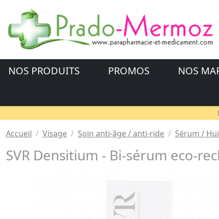
NOS PRODUITS
PROMOS
NOS MA
Accueil
Visage
Soin anti-âge / anti-ride
Sérum / Huil
SVR Densitium - Bi-sérum eco-re