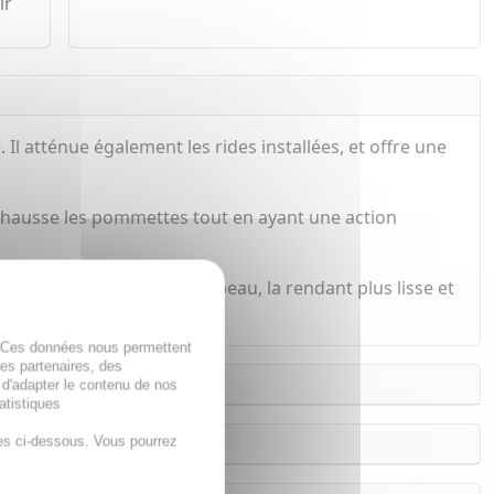
ir
 Il atténue également les rides installées, et offre une
t rehausse les pommettes tout en ayant une action
 nourrissant intensément la peau, la rendant plus lisse et
. Ces données nous permettent
des partenaires, des
 d'adapter le contenu de nos
atistiques
es ci-dessous. Vous pourrez