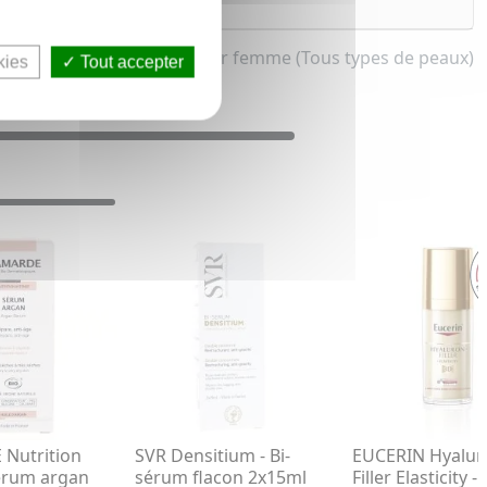
um anti-âge, anti-rides pour femme (Tous types de peaux)
kies
Tout accepter
Nutrition
SVR Densitium - Bi-
EUCERIN Hyalur
érum argan
sérum flacon 2x15ml
Filler Elasticity -