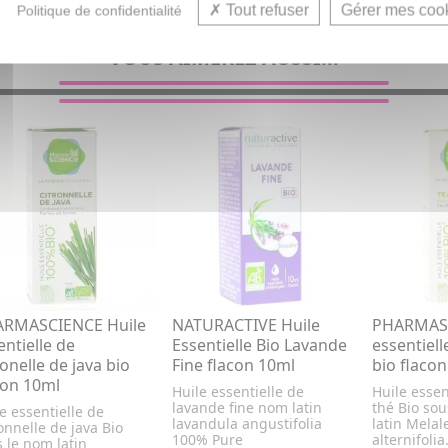
Tout refuser
Gérer mes coo
Politique de confidentialité
VOUS AIMEREZ AUSSI...
RMASCIENCE Huile
NATURACTIVE Huile
PHARMASC
entielle de
Essentielle Bio Lavande
essentiell
ronelle de java bio
Fine flacon 10ml
bio flaco
con 10ml
Huile essentielle de
Huile essen
lavande fine nom latin
thé Bio so
e essentielle de
lavandula angustifolia
latin Melal
onnelle de java Bio
100% Pure
alternifolia
 le nom latin