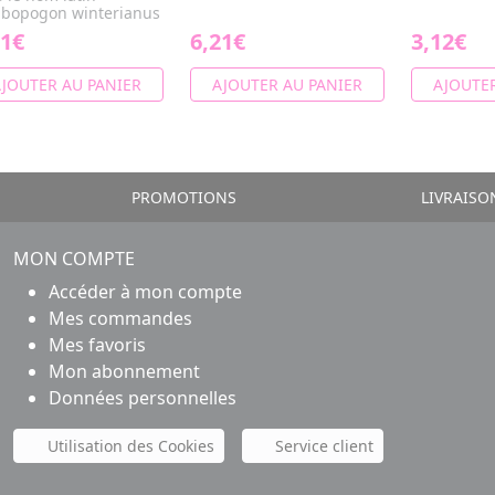
bopogon winterianus
61€
6,21€
3,12€
JOUTER AU PANIER
AJOUTER AU PANIER
AJOUTER
PROMOTIONS
LIVRAISO
MON COMPTE
Accéder à mon compte
Mes commandes
Mes favoris
Mon abonnement
Données personnelles
Utilisation des Cookies
Service client