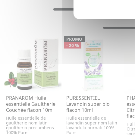
PROMO
- 20 %
PRANAROM Huile
PURESSENTIEL
PHA
essentielle Gaultherie
Lavandin super bio
ess
Couchée flacon 10ml
flacon 10ml
Cit
fla
Huile essentielle de
Huile essentielle de
gaultherie nom latin
lavandin super nom latin
Huil
gaultheria procumbens
lavandula burnati 100%
Citr
100% Pure.
Pure
sous