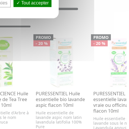
kies
Tout accepter
PROMO
PROMO
- 20 %
- 20 %
IENCE Huile
PURESSENTIEL Huile
PURESSENTIEL H
e de Tea Tree
essentielle bio lavande
essentielle lava
n 10ml
aspic flacon 10ml
vraie ou officina
flacon 10ml
tielle d'Arbre à
Huile essentielle de
us le nom
lavande aspic nom latin
Huile essentielle 
euca
lavandula latifolia 100%
lavande sous le n
.
Pure
Lavandula angusti