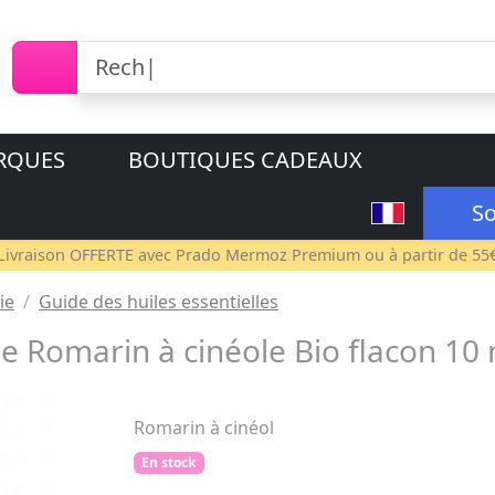
RQUES
BOUTIQUES CADEAUX
So
Livraison OFFERTE avec
Prado Mermoz Premium
ou à partir de 55
ie
Guide des huiles essentielles
e Romarin à cinéole Bio flacon 10 
Romarin à cinéol
En stock