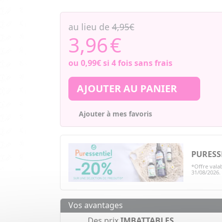
au lieu de
4,95€
3,96
€
ou
0,99€
si 4 fois sans frais
AJOUTER AU PANIER
Ajouter à mes favoris
PURESS
*Offre valab
31/08/2026
Vos avantages
Des prix
IMBATTABLES