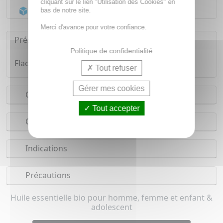
cliquant sur le lien "Utilisation des Cookies" en
Acheminement Chronopost
en 24h*
bas de notre site.
Merci d'avance pour votre confiance.
Présentation
Politique de confidentialité
Flacon de 10ml d'huile essentielle 100% pure
Tout refuser
Gérer mes cookies
Conseils d'utilisation
Tout accepter
Composition
Indications
Précautions
Huile essentielle bio pour homme, femme et enfant &
adolescent