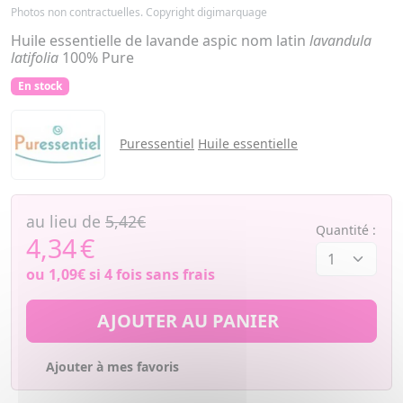
Photos non contractuelles. Copyright digimarquage
Huile essentielle de lavande aspic nom latin
lavandula
latifolia
100% Pure
En stock
Puressentiel
Huile essentielle
au lieu de
5,42€
Quantité :
4,34
€
ou
1,09€
si 4 fois sans frais
AJOUTER AU PANIER
Ajouter à mes favoris