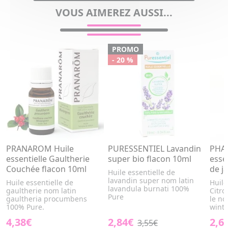
VOUS AIMEREZ AUSSI...
PROMO
- 20 %
PRANAROM Huile
PURESSENTIEL Lavandin
PHA
essentielle Gaultherie
super bio flacon 10ml
essen
Couchée flacon 10ml
de j
Huile essentielle de
lavandin super nom latin
Huile essentielle de
Huile
lavandula burnati 100%
gaultherie nom latin
Citro
Pure
gaultheria procumbens
le n
100% Pure.
wint
4,38€
2,84€
2,6
3,55€