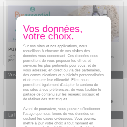
Sur nos sites et nos applications, nous
PURESSENTIEL -20%*
recueillons à chacune de vos visites des
données vous concernant. Ces données nous
*Offre valable sur articles signalés, dans la limite des stocks disponibles
jusqu'au 31/08/2026.
Voir la sélection
permettent de vous proposer les offres et
services les plus pertinents pour vous, et de
vous adresser, en direct ou via des partenaires,
Vos avantages
des communications et publicités personnalisées
et de mesurer leur efficacité. Elles nous
Des prix
IMBATTABLES
permettent également d'adapter le contenu de
nos sites à vos préférences, de vous faciliter le
Paiement en ligne
SÉCURISÉ
partage de contenu sur les réseaux sociaux et
de réaliser des statistiques
Paiement en
4 fois sans frais
à partir de 30€
Avant de poursuivre, vous pouvez sélectionner
l'usage que nous ferons de vos données en
La livraison
cochant les cases ci-dessous. Vous pourrez
Livraison gratuite dès
55€
mettre à jour votre choix à tout moment en