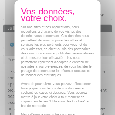
Paiement en ligne
SÉCURISÉ
Paiement en
4 fois sans frais
à partir de 30€
Sur nos sites et nos applications, nous
La livraison
recueillons à chacune de vos visites des
Livraison gratuite dès
55€
données vous concernant. Ces données nous
permettent de vous proposer les offres et
Acheminement Chronopost
en 24h*
services les plus pertinents pour vous, et de
vous adresser, en direct ou via des partenaires,
des communications et publicités personnalisées
et de mesurer leur efficacité. Elles nous
Présentation
permettent également d'adapter le contenu de
nos sites à vos préférences, de vous faciliter le
partage de contenu sur les réseaux sociaux et
Le spray anti-moustiques ZZ Calm est spécialement
de réaliser des statistiques
conçu pour repousser les moustiques tout en
apaisant les démangeaisons causées par leurs
Avant de poursuivre, vous pouvez sélectionner
l'usage que nous ferons de vos données en
piqûres. Sa formule douce et non irritante contient
cochant les cases ci-dessous. Vous pourrez
des ingrédients naturels tels que les huiles
mettre à jour votre choix à tout moment en
cliquant sur le lien "Utilisation des Cookies" en
essentielles d'eucalyptus citronné et menthe
bas de notre site.
poivrée, reconnus pour leurs propriétés répulsives
et apaisantes. Facile à appliquer, ce spray est idéal
Merci d'avance pour votre confiance.