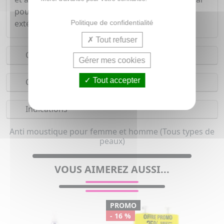
pour toute la famille lors de vos activités en
extérieur.
Politique de confidentialité
Tout refuser
Conseils d'utilisation
Gérer mes cookies
Tout accepter
Composition
Indications
Anti moustique pour femme et homme (Tous types de
peaux)
VOUS AIMEREZ AUSSI...
PROMO
- 16 %