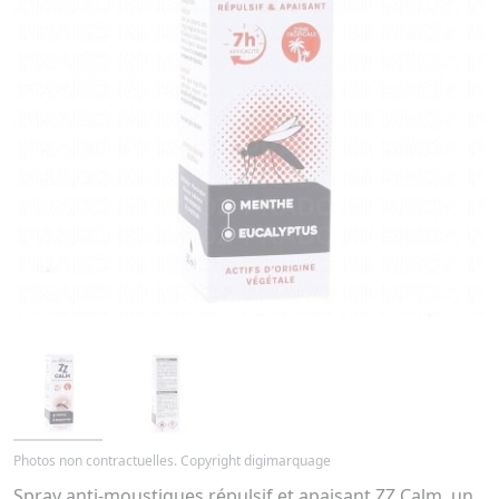
Photos non contractuelles. Copyright digimarquage
Spray anti-moustiques répulsif et apaisant ZZ Calm, un