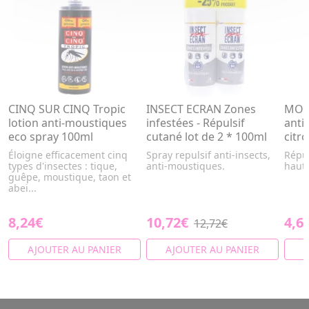
CINQ SUR CINQ Tropic
INSECT ECRAN Zones
MOUS
lotion anti-moustiques
infestées - Répulsif
anti
eco spray 100ml
cutané lot de 2 * 100ml
citr
Éloigne efficacement cinq
Spray repulsif anti-insects,
Répul
types d'insectes : tique,
anti-moustiques.
haute
guêpe, moustique, taon et
abei...
8,24€
10,72€
4,6
12,72€
AJOUTER AU PANIER
AJOUTER AU PANIER
A