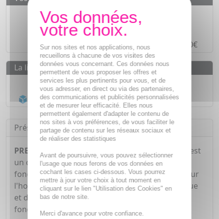
Des prix
IMBATTABLES
Paiement en ligne
SÉCURISÉ
Paiement en
4 fois sans frais
à partir de 30€
Sur nos sites et nos applications, nous
recueillons à chacune de vos visites des
données vous concernant. Ces données nous
La livraison
permettent de vous proposer les offres et
services les plus pertinents pour vous, et de
Livraison gratuite dès
55€
vous adresser, en direct ou via des partenaires,
Acheminement Chronopost
en 24h*
des communications et publicités personnalisées
et de mesurer leur efficacité. Elles nous
permettent également d'adapter le contenu de
nos sites à vos préférences, de vous faciliter le
Présentation
partage de contenu sur les réseaux sociaux et
de réaliser des statistiques
PRESCRIPTION NATURE Prostadim 30 gélules
est
Avant de poursuivre, vous pouvez sélectionner
un complément alimentaire qui contribue au
l'usage que nous ferons de vos données en
cochant les cases ci-dessous. Vous pourrez
fonctionnement normal du système urinaire pour
mettre à jour votre choix à tout moment en
l'homme grâce à la présence du Prunier d'Afrique
cliquant sur le lien "Utilisation des Cookies" en
et du Palmier nain. La Grande Ortie favorise les
bas de notre site.
fonctions excrétrices du rein.
Merci d'avance pour votre confiance.