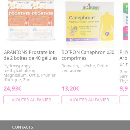
GRANIONS Prostate lot
BOIRON Canephron x30
PHY
de 2 boites de 40 gélules
comprimés
Arom
urin
Hydroxypropyl
Romarin, Livèche, Petite
méthylcellulose,
centaurée
Genév
Magnésium, Ortie, Prunier
Sarri
d'afrique, Zinc
Thy
24,93€
13,20€
9,9
AJOUTER AU PANIER
AJOUTER AU PANIER
A
CONTACTS