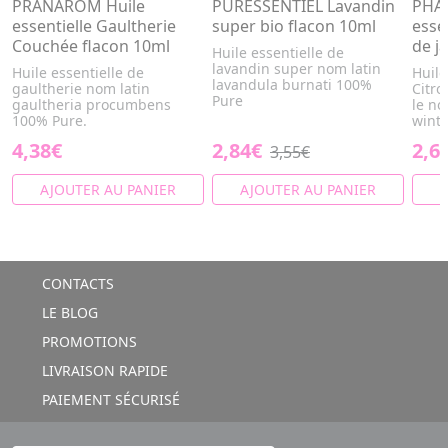
PRANAROM Huile
PURESSENTIEL Lavandin
PHA
essentielle Gaultherie
super bio flacon 10ml
essen
Couchée flacon 10ml
de j
Huile essentielle de
lavandin super nom latin
Huile essentielle de
Huile
lavandula burnati 100%
gaultherie nom latin
Citro
Pure
gaultheria procumbens
le n
100% Pure.
wint
4,38€
2,84€
2,6
3,55€
AJOUTER AU PANIER
AJOUTER AU PANIER
A
CONTACTS
LE BLOG
PROMOTIONS
LIVRAISON RAPIDE
PAIEMENT SÉCURISÉ