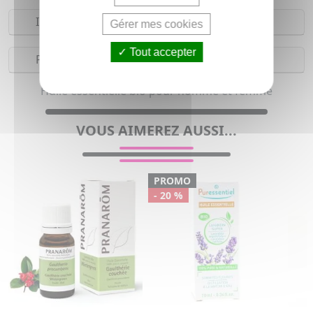
Indications
Gérer mes cookies
Tout accepter
Précautions
Huile essentielle bio pour homme et femme
VOUS AIMEREZ AUSSI...
PROMO
- 20 %