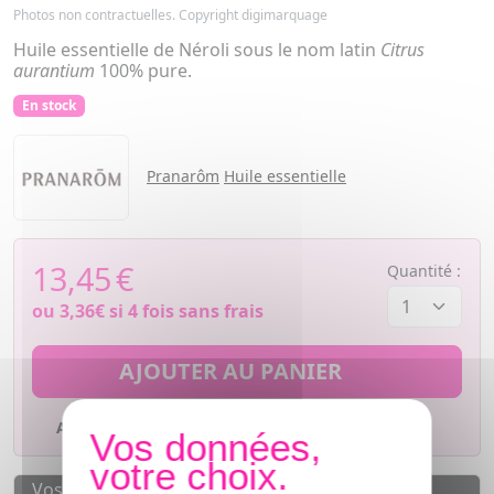
Photos non contractuelles. Copyright digimarquage
Huile essentielle de Néroli sous le nom latin
Citrus
aurantium
100% pure.
En stock
Pranarôm
Huile essentielle
13,45
€
Quantité :
ou
3,36€
si 4 fois sans frais
AJOUTER AU PANIER
Ajouter à mes favoris
Vos avantages