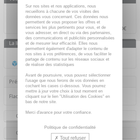
Sur nos sites et nos applications, nous
Des prix
IMBATTABLES
recueillons à chacune de vos visites des
données vous concernant. Ces données nous
Paiement en ligne
SÉCURISÉ
permettent de vous proposer les offres et
services les plus pertinents pour vous, et de
Paiement en
4 fois sans frais
à partir de 30€
vous adresser, en direct ou via des partenaires,
des communications et publicités personnalisées
La livraison
et de mesurer leur efficacité. Elles nous
permettent également d'adapter le contenu de
Livraison gratuite dès
55€
nos sites à vos préférences, de vous faciliter le
partage de contenu sur les réseaux sociaux et
Acheminement Chronopost
en 24h*
de réaliser des statistiques
Avant de poursuivre, vous pouvez sélectionner
l'usage que nous ferons de vos données en
Présentation
cochant les cases ci-dessous. Vous pourrez
mettre à jour votre choix à tout moment en
Flacon de 2ml d'huile essentielle de Néroli.
cliquant sur le lien "Utilisation des Cookies" en
bas de notre site.
Merci d'avance pour votre confiance.
Conseils d'utilisation
Politique de confidentialité
Composition
Tout refuser