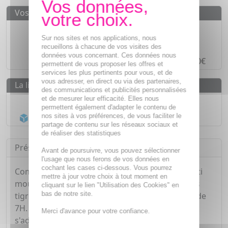
Vos avantages
Des prix
IMBATTABLES
Sur nos sites et nos applications, nous
Paiement en ligne
SÉCURISÉ
recueillons à chacune de vos visites des
données vous concernant. Ces données nous
Paiement en
4 fois sans frais
à partir de 30€
permettent de vous proposer les offres et
services les plus pertinents pour vous, et de
vous adresser, en direct ou via des partenaires,
La livraison
des communications et publicités personnalisées
et de mesurer leur efficacité. Elles nous
Livraison gratuite dès
55€
permettent également d'adapter le contenu de
Acheminement Chronopost
en 24h*
nos sites à vos préférences, de vous faciliter le
partage de contenu sur les réseaux sociaux et
de réaliser des statistiques
Présentation
Avant de poursuivre, vous pouvez sélectionner
l'usage que nous ferons de vos données en
cochant les cases ci-dessous. Vous pourrez
Composé d'actifs d'origine végétale, le spray anti
mettre à jour votre choix à tout moment en
moustiques Parakito agit contre les moustiques
cliquant sur le lien "Utilisation des Cookies" en
bas de notre site.
tigres et les tiques, avec une efficacité prouvée de
7H. Sa texture lactée est douce pour la peau et
Merci d'avance pour votre confiance.
s'adapte à toute la famille