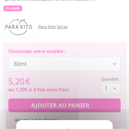
En stock
Para Kito
Spray
Choisissez votre modèle :
5,20
€
Quantité :
ou
1,30€
si 4 fois sans frais
AJOUTER AU PANIER
Ajouter à mes favoris