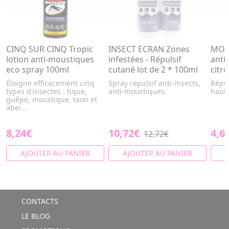
CINQ SUR CINQ Tropic
INSECT ECRAN Zones
MOUS
lotion anti-moustiques
infestées - Répulsif
anti
eco spray 100ml
cutané lot de 2 * 100ml
citr
Éloigne efficacement cinq
Spray repulsif anti-insects,
Répul
types d'insectes : tique,
anti-moustiques.
haute
guêpe, moustique, taon et
abei...
8,24€
10,72€
4,6
12,72€
AJOUTER AU PANIER
AJOUTER AU PANIER
A
CONTACTS
LE BLOG