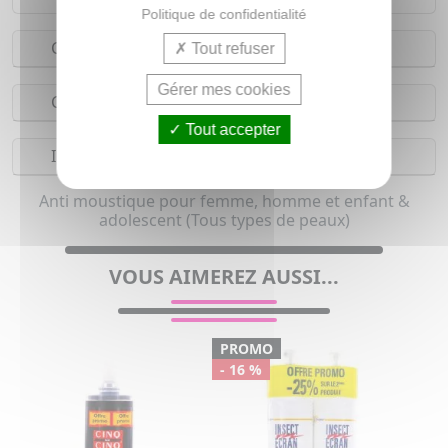
Politique de confidentialité
Conseils d'utilisation
Tout refuser
Gérer mes cookies
Composition
Tout accepter
Indications
Anti moustique pour femme, homme et enfant &
adolescent (Tous types de peaux)
VOUS AIMEREZ AUSSI...
PROMO
- 16 %