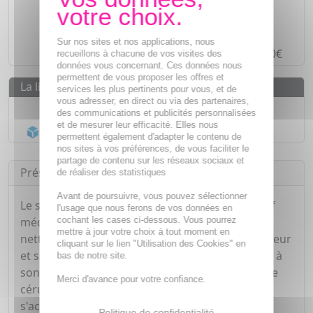
Des prix
IMBATTABLES
Paiement en ligne
SÉCURISÉ
Sur nos sites et nos applications, nous
Paiement en
4 fois sans frais
à partir de 30€
recueillons à chacune de vos visites des
données vous concernant. Ces données nous
permettent de vous proposer les offres et
La livraison
services les plus pertinents pour vous, et de
vous adresser, en direct ou via des partenaires,
Livraison gratuite dès
55€
des communications et publicités personnalisées
et de mesurer leur efficacité. Elles nous
Acheminement Chronopost
en 24h*
permettent également d'adapter le contenu de
nos sites à vos préférences, de vous faciliter le
partage de contenu sur les réseaux sociaux et
Présentation
de réaliser des statistiques
Avant de poursuivre, vous pouvez sélectionner
Le spray auriculaire Orilyse Fast est un dispositif
l'usage que nous ferons de vos données en
cochant les cases ci-dessous. Vous pourrez
médical spécialement destiné à vous aider à
mettre à jour votre choix à tout moment en
nettoyer de façon régulière vos oreilles en douceur
cliquant sur le lien "Utilisation des Cookies" en
et sans douleur. Il est efficace notamment grâce à
bas de notre site.
son action d'élimination mécanique des excès de
Merci d'avance pour votre confiance.
cérumen et / ou des liquides qui ont pu
s'accumuler dans le conduit auditif.
Politique de confidentialité