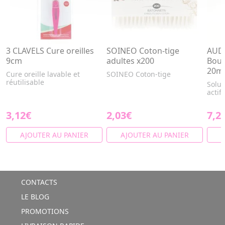
3 CLAVELS Cure oreilles
SOINEO Coton-tige
AUDI
9cm
adultes x200
Bouc
20m
Cure oreille lavable et
SOINEO Coton-tige
réutilisable
Solut
actif
3,12€
2,03€
7,2
AJOUTER AU PANIER
AJOUTER AU PANIER
A
CONTACTS
LE BLOG
PROMOTIONS