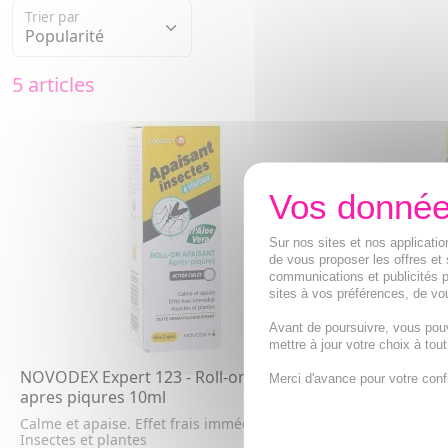
Trier par
5 articles
Sur nos sites et nos applicat
de vous proposer les offres et 
communications et publicités p
sites à vos préférences, de vou
Avant de poursuivre, vous pou
mettre à jour votre choix à tou
NOVODEX Expert 123 - Roll-on apaisant
NOVODEX Spr
Merci d'avance pour votre conf
apres piqures 10ml
Tiques Zone
Calme et apaise. Effet frais immédiat.
Moustiques, m
Insectes et plantes