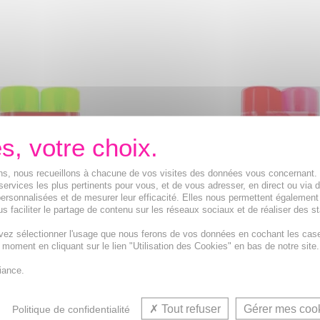
ions, nous recueillons à chacune de vos visites des données vous concernant
services les plus pertinents pour vous, et de vous adresser, en direct ou via 
ersonnalisées et de mesurer leur efficacité. Elles nous permettent également
s faciliter le partage de contenu sur les réseaux sociaux et de réaliser des st
vez sélectionner l'usage que nous ferons de vos données en cochant les cas
t moment en cliquant sur le lien "Utilisation des Cookies" en bas de notre site.
ay Anti-Moustiques et
NOVODEX Spray Répulsif M
iance.
 tempérée 2x100ml
Tiques Zones Tropicales 2x
oustiques tigres et tiques
Contre les moustiques tropica
Tout refuser
Gérer mes coo
Politique de confidentialité
moustiques tigres et tiques