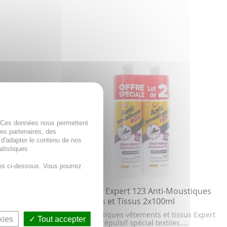
. Ces données nous permettent
des partenaires, des
 d'adapter le contenu de nos
atistiques
es ci-dessous. Vous pourrez
oustique et
NOVODEX Expert 123 Anti-Moustiques
100ml
Vêtements et Tissus 2x100ml
ux,
L'anti-moustiques vêtements et tissus Expert
kies
Tout accepter
123 est un répulsif spécial textiles....