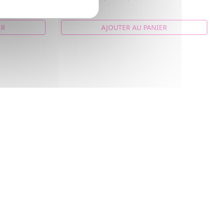
15,54€
ER
AJOUTER AU PANIER