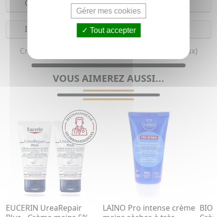
Composition
Gérer mes cookies
Indications
Tout accepter
Crème mains pour femme (Tous types de peaux)
VOUS AIMEREZ AUSSI...
EUCERIN UreaRepair
LAINO Pro intense crème
BIO