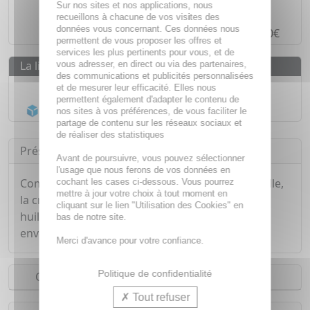
Sur nos sites et nos applications, nous
Paiement en ligne
SÉCURISÉ
recueillons à chacune de vos visites des
données vous concernant. Ces données nous
Paiement en
4 fois sans frais
à partir de 30€
permettent de vous proposer les offres et
services les plus pertinents pour vous, et de
La livraison
vous adresser, en direct ou via des partenaires,
des communications et publicités personnalisées
Livraison gratuite dès
55€
et de mesurer leur efficacité. Elles nous
permettent également d'adapter le contenu de
Acheminement Chronopost
en 24h*
nos sites à vos préférences, de vous faciliter le
partage de contenu sur les réseaux sociaux et
de réaliser des statistiques
Présentation
Avant de poursuivre, vous pouvez sélectionner
l'usage que nous ferons de vos données en
Composée à 97% d'ingrédients d'origine naturelle,
cochant les cases ci-dessous. Vous pourrez
mettre à jour votre choix à tout moment en
la crème Very Rose de Nuxe enrichie en extrait
cliquant sur le lien "Utilisation des Cookies" en
huileux de rose, elle hydrate les mains et les
bas de notre site.
enveloppe d'un voile de douceur sans fini gras.
Merci d'avance pour votre confiance.
Politique de confidentialité
Conseils d'utilisation
Tout refuser