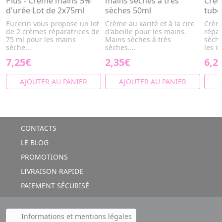
Plus - Crème mains 5%
mains sèches à très
Crèm
d'urée Lot de 2x75ml
sèches 50ml
tube
Eucerin vous propose un lot
Crème au karité et à la cire
Crème
de 2 crèmes réparatrices de
d'abeille pour les mains.
répar
75 ml pour les mains
Mains sèches à très
sèche
sèche...
sèches....
les o
7,25€
2,35€
6,2
AJOUTER AU PANIER
AJOUTER AU PANIER
A
CONTACTS
LE BLOG
PROMOTIONS
LIVRAISON RAPIDE
PAIEMENT SÉCURISÉ
Informations et mentions légales