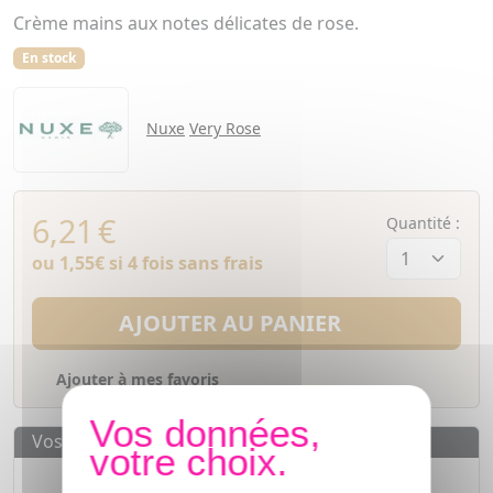
Crème mains aux notes délicates de rose.
En stock
Nuxe
Very Rose
6,21
€
Quantité :
ou
1,55€
si 4 fois sans frais
AJOUTER AU PANIER
Ajouter à mes favoris
Vos avantages
Des prix
IMBATTABLES