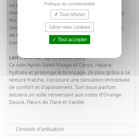
Politique de confidentialité
Sa texture ultra-légère hydrate et pénètre
immédiatement pour sublimer le bronzage. Sans
Tout refuser
fini gras ni collant, il laisse la peau douce.
Son parfum d'évasion aux notes d'orange douce,
Gérer mes cookies
de fleur de tiaré et de vanille est une irrésistible
Tout accepter
invitation à profiter de l'été.
Lait fraicheur après soleil 50ml :
Ce soin Après-Soleil Visage et Corps, répare,
hydrate et prolonge le bronzage, de plus grâce à sa
texture fraîche, il procure une sensation immédiate
de confort et d'apaisement. Son doux parfum
laissera un voile renversant aux notes d'Orange
Douce, Fleurs de Tiaré et Vanille.
Conseils d'utilisation