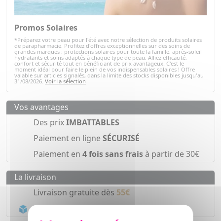
Promos Solaires
*Préparez votre peau pour l'été avec notre sélection de produits solaires
de parapharmacie. Profitez d'offres exceptionnelles sur des soins de
grandes marques : protections solaires pour toute la famille, après-soleil
hydratants et soins adaptés à chaque type de peau. Alliez efficacité,
confort et sécurité tout en bénéficiant de prix avantageux. C'est le
moment idéal pour faire le plein de vos indispensables solaires ! Offre
valable sur articles signalés, dans la limite des stocks disponibles jusqu'au
31/08/2026.
Voir la sélection
Vos avantages
Des prix
IMBATTABLES
Paiement en ligne
SÉCURISÉ
Paiement en
4 fois sans frais
à partir de 30€
La livraison
Livraison gratuite dès
55€
Acheminement Chronopost
en 24h*