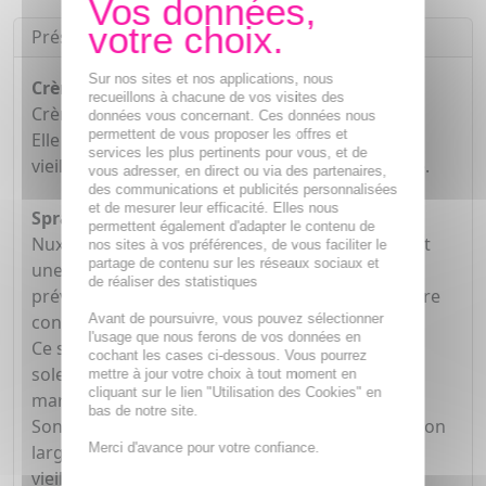
Présentation
Sur nos sites et nos applications, nous
Crème solaire fondante visage SPF50 30ml :
recueillons à chacune de vos visites des
Crème haute protection anti-âge pour le visage.
données vous concernant. Ces données nous
permettent de vous proposer les offres et
Elle protège des UVA/UVB et du photo-
services les plus pertinents pour vous, et de
vieillissement cutané (tâches). Hydrate et apaise.
vous adresser, en direct ou via des partenaires,
des communications et publicités personnalisées
et de mesurer leur efficacité. Elles nous
Spray solaire délicieux SPF50 50ml :
permettent également d'adapter le contenu de
Nuxe Sun Spray Solaire Délicieux SPF50 50 ml est
nos sites à vos préférences, de vous faciliter le
partage de contenu sur les réseaux sociaux et
une protection cellulaire anti-âge qui hydrate,
de réaliser des statistiques
prévient les taches. Cette haute protection solaire
Avant de poursuivre, vous pouvez sélectionner
convient à toutes les peaux.
l'usage que nous ferons de vos données en
Ce spray protège visage et corps des rayons du
cochant les cases ci-dessous. Vous pourrez
soleil tout en contribuant au respect du milieu
mettre à jour votre choix à tout moment en
cliquant sur le lien "Utilisation des Cookies" en
marin.
bas de notre site.
Son complexe filtrant breveté offre une protection
Merci d'avance pour votre confiance.
large spectre UVA/UVB et prévient le photo-
vieillissement cutané prématuré.