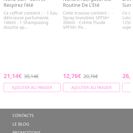
Respirez l'été
Routine De L'Eté
Sun 
Ce coffret contient : - 1 Eau
Cette trousse contient : -
Ce co
délicieuse parfumante
Spray Invisibles SPF50+
Lotio
100ml - 1 Shampooing
200ml - Crème Fluide
125ml
douche ap...
SPF50+ Po...
soyeu
21,14€
12,76€
26,
30,14€
20,76€
AJOUTER AU PANIER
AJOUTER AU PANIER
A
CONTACTS
LE BLOG
PROMOTIONS