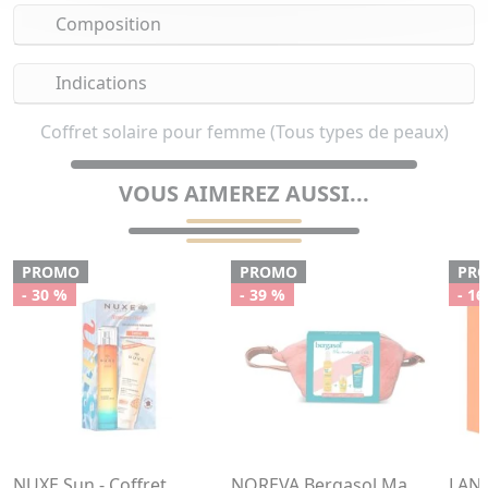
Composition
Indications
Coffret solaire pour femme (Tous types de peaux)
VOUS AIMEREZ AUSSI...
PROMO
PROMO
PR
- 30 %
- 39 %
- 16
NUXE Sun - Coffret
NOREVA Bergasol Ma
LANC