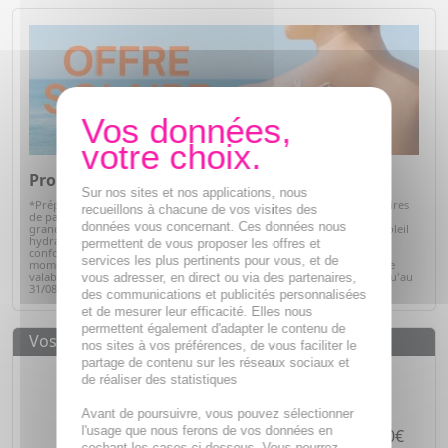
Promos Solaires
Sur nos sites et nos applications, nous
*Préparez votre peau pour l'été avec notre sélection de produits solaires
recueillons à chacune de vos visites des
de parapharmacie. Profitez d'offres exceptionnelles sur des soins de
données vous concernant. Ces données nous
grandes marques : protections solaires pour toute la famille, après-soleil
hydratants et soins adaptés à chaque type de peau. Alliez efficacité,
permettent de vous proposer les offres et
confort et sécurité tout en bénéficiant de prix avantageux. C'est le
services les plus pertinents pour vous, et de
moment idéal pour faire le plein de vos indispensables solaires ! Offre
valable sur articles signalés, dans la limite des stocks disponibles jusqu'au
vous adresser, en direct ou via des partenaires,
31/08/2026.
Voir la sélection
des communications et publicités personnalisées
et de mesurer leur efficacité. Elles nous
permettent également d'adapter le contenu de
Vos avantages
nos sites à vos préférences, de vous faciliter le
partage de contenu sur les réseaux sociaux et
Des prix
IMBATTABLES
de réaliser des statistiques
Paiement en ligne
SÉCURISÉ
Avant de poursuivre, vous pouvez sélectionner
l'usage que nous ferons de vos données en
Paiement en
4 fois sans frais
à partir de 30€
cochant les cases ci-dessous. Vous pourrez