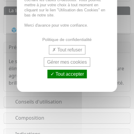
mettre à jour votre choix à tout moment en
La livraison
cliquant sur le lien "Utilisation des Cookies" en
bas de notre site.
Livraison gratuite dès
55€
Merci d'avance pour votre confiance.
Acheminement Chronopost
en 24h*
Politique de confidentialité
Présentation
Tout refuser
Le shampooing douche après soleil rafraichit et
Gérer mes cookies
élimine les filtres UV, sel, chlore et sable. Sa texture
Tout accepter
agréable laisse la peau douce et les cheveux
brillants, tout en apportant une douce odeur d'été.
Conseils d'utilisation
Composition