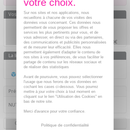
Sur nos sites et nos applications, nous
Vos avantages
recueillons à chacune de vos visites des
Des prix
IMBATTABLES
données vous concernant. Ces données nous
permettent de vous proposer les offres et
Paiement en ligne
SÉCURISÉ
services les plus pertinents pour vous, et de
vous adresser, en direct ou via des partenaires,
Paiement en
4 fois sans frais
à partir de 30€
des communications et publicités personnalisées
et de mesurer leur efficacité. Elles nous
permettent également d'adapter le contenu de
La livraison
nos sites à vos préférences, de vous faciliter le
partage de contenu sur les réseaux sociaux et
Livraison gratuite dès
55€
de réaliser des statistiques
Acheminement Chronopost
en 24h*
Avant de poursuivre, vous pouvez sélectionner
l'usage que nous ferons de vos données en
cochant les cases ci-dessous. Vous pourrez
Présentation
mettre à jour votre choix à tout moment en
cliquant sur le lien "Utilisation des Cookies" en
bas de notre site.
NUTREOV Calori Track 3 en 1 x45 comprimés
Merci d'avance pour votre confiance.
Conseils d'utilisation
Politique de confidentialité