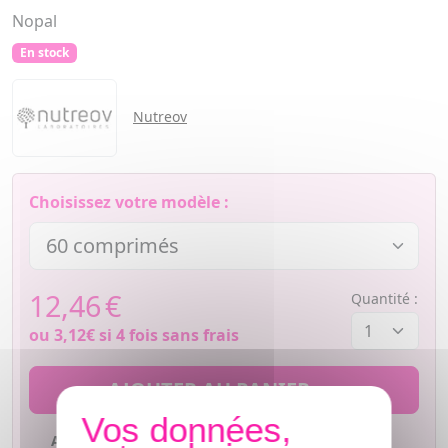
Nopal
En stock
Nutreov
Choisissez votre modèle :
12,46
€
Quantité :
ou
3,12€
si 4 fois sans frais
AJOUTER AU PANIER
Ajouter à mes favoris