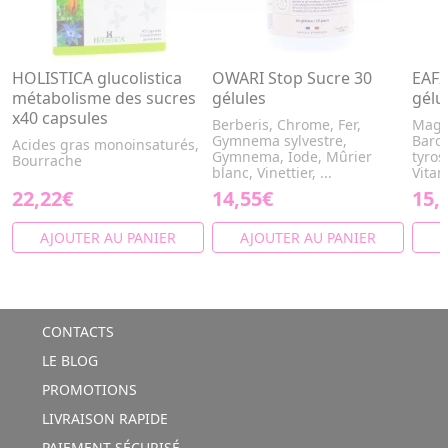
HOLISTICA glucolistica
OWARI Stop Sucre 30
EAFI
métabolisme des sucres
gélules
gélu
x40 capsules
Berberis, Chrome, Fer,
Magn
Gymnema sylvestre,
Barda
Acides gras monoinsaturés,
Gymnema, Iode, Mûrier
tyros
Bourrache
blanc, Vinettier, ...
Vitam
22,22€
14,55€
15,
AJOUTER AU PANIER
AJOUTER AU PANIER
A
CONTACTS
LE BLOG
PROMOTIONS
LIVRAISON RAPIDE
PAIEMENT SÉCURISÉ