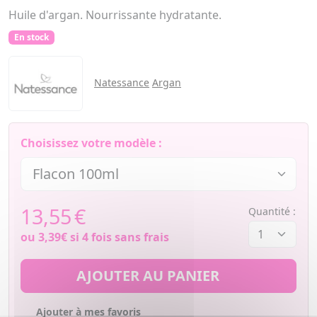
Huile d'argan. Nourrissante hydratante.
En stock
Natessance
Argan
Choisissez votre modèle :
13,55
€
Quantité :
ou
3,39€
si 4 fois sans frais
AJOUTER AU PANIER
Ajouter à mes favoris