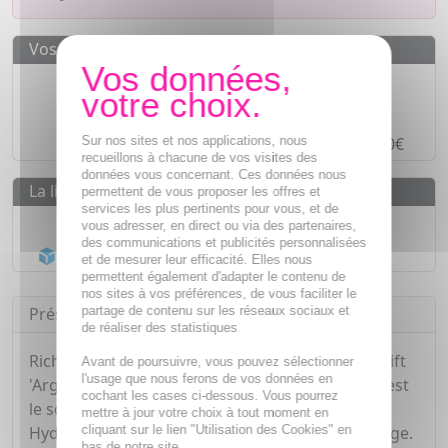
Vos avantages
Des prix
IMBATTABLES
Paiement en ligne
SÉCURISÉ
Sur nos sites et nos applications, nous
Paiement en
4 fois sans frais
à partir de 30€
recueillons à chacune de vos visites des
données vous concernant. Ces données nous
La livraison
permettent de vous proposer les offres et
services les plus pertinents pour vous, et de
Livraison gratuite dès
55€
vous adresser, en direct ou via des partenaires,
des communications et publicités personnalisées
Acheminement Chronopost
en 24h*
et de mesurer leur efficacité. Elles nous
permettent également d'adapter le contenu de
nos sites à vos préférences, de vous faciliter le
partage de contenu sur les réseaux sociaux et
Présentation
de réaliser des statistiques
Riche en vitamines A et E et e, Oméga 3, 6 et 9, Lift
Avant de poursuivre, vous pouvez sélectionner
l'usage que nous ferons de vos données en
'Argan Huile d'argan 100% de Natessance Pure est
cochant les cases ci-dessous. Vous pourrez
le soin nutritionnel idéal pour les peaux sèches.
mettre à jour votre choix à tout moment en
cliquant sur le lien "Utilisation des Cookies" en
Hydratante, nourrissante, régénérante et anti-âge.
bas de notre site.