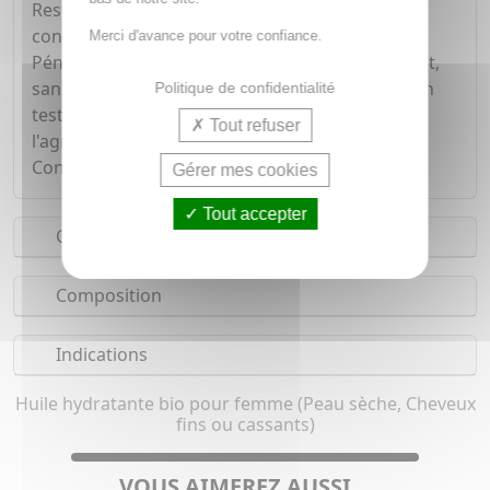
Restaure le film hydrolipidique cutané, redonne
confort, souplesse, douceur et éclat à la peau.
Merci d'avance pour votre confiance.
Pénètre rapidement. Sans parfum, sans colorant,
sans conservateur, sans silicone, sans OGM. Non
Politique de confidentialité
testé sur les animaux. Ingrédients issus de
Tout refuser
l'agriculture biologique certifiée Ecocert.
Conditionnement : flacon verre.
Gérer mes cookies
Tout accepter
Conseils d'utilisation
Composition
Indications
Huile hydratante bio pour femme (Peau sèche, Cheveux
fins ou cassants)
VOUS AIMEREZ AUSSI...