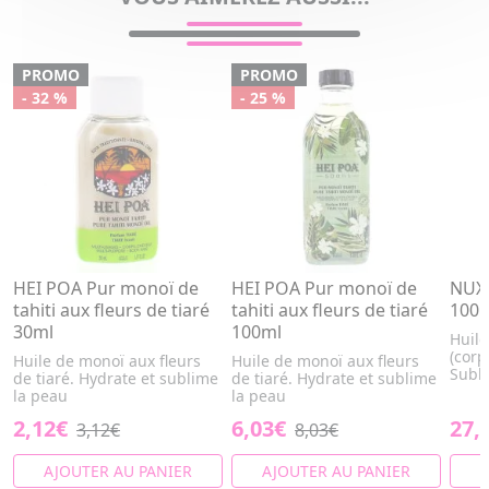
PROMO
PROMO
- 32 %
- 25 %
HEI POA Pur monoï de
HEI POA Pur monoï de
NUXE
tahiti aux fleurs de tiaré
tahiti aux fleurs de tiaré
100
30ml
100ml
Huile
(corp
Huile de monoï aux fleurs
Huile de monoï aux fleurs
Subli
de tiaré. Hydrate et sublime
de tiaré. Hydrate et sublime
la peau
la peau
2,12€
6,03€
27,
3,12€
8,03€
AJOUTER AU PANIER
AJOUTER AU PANIER
A