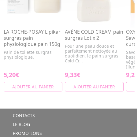
LA ROCHE-POSAY Lipikar
AVÈNE COLD CREAM pain
OXYP
surgras pain
surgras Lot x 2
Savo
physiologique pain 150g
cur
Pour une peau douce et
parfaitement nettoyée au
Pain de toilette surgras
Savon
quotidien, le pain surgras
physiologique.
base 
Cold Cr...
végét
Illum
5,20€
9,33€
9,2
AJOUTER AU PANIER
AJOUTER AU PANIER
A
CONTACTS
LE BLOG
PROMOTIONS