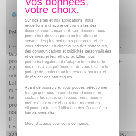
Livraison gratuite dès
55€
Acheminement Chronopost
en 24h*
Sur nos sites et nos applications, nous
recueillons à chacune de vos visites des
données vous concernant. Ces données nous
Présentation
permettent de vous proposer les offres et
services les plus pertinents pour vous, et de
Le savon de Marseille SURGRAS lait d'ânesse est à
vous adresser, en direct ou via des partenaires,
des communications et publicités personnalisées
base d'huiles végétales. Le lait d'ânesse est un
et de mesurer leur efficacité. Elles nous
produit riche en vitamines, minéraux, et en oligo-
permettent également d'adapter le contenu de
nos sites à vos préférences, de vous faciliter le
éléments. Il laisse votre peau très douce et avec
partage de contenu sur les réseaux sociaux et
odeur de lait très agréable
de réaliser des statistiques
Le lait d'ânesse est un produit riche en vitamines,
Avant de poursuivre, vous pouvez sélectionner
minéraux, et oligo-éléments. Ses bienfaits sont
l'usage que nous ferons de vos données en
historiquement reconnus en cosmétiques :
cochant les cases ci-dessous. Vous pourrez
mettre à jour votre choix à tout moment en
propriétés adoucissantes, régénérantes, et
cliquant sur le lien "Utilisation des Cookies" en
nourrissantes.
bas de notre site.
Huiles 100% végétales
Merci d'avance pour votre confiance.
Les parfums de nos savons de Marseille 100grs
sont élaborés par un artisan parfumeur de Grasse.