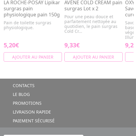
LA ROCHE-POSAY Lipikar
AVÈNE COLD CREAM pain
OXYP
surgras pain
surgras Lot x 2
Savo
physiologique pain 150g
cur
Pour une peau douce et
parfaitement nettoyée au
Pain de toilette surgras
Savon
quotidien, le pain surgras
physiologique.
base 
Cold Cr...
végét
Illum
5,20€
9,33€
9,2
AJOUTER AU PANIER
AJOUTER AU PANIER
A
CONTACTS
LE BLOG
PROMOTIONS
LIVRAISON RAPIDE
PAIEMENT SÉCURISÉ