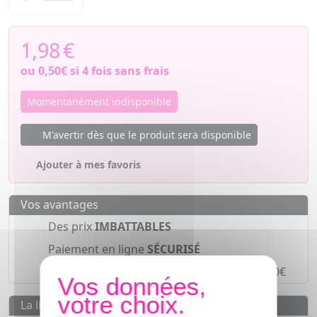
1,98
€
ou
0,50€
si 4 fois sans frais
Momentanément indisponible
M'avertir dès que le produit sera disponible
Ajouter à mes favoris
Vos avantages
Des prix
IMBATTABLES
Paiement en ligne
SÉCURISÉ
Paiement en
4 fois sans frais
à partir de 30€
La livraison