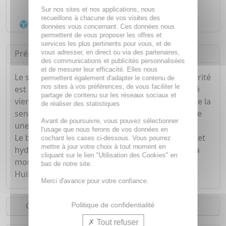
Livraison gratuite dès
55€
Sur nos sites et nos applications, nous
recueillons à chacune de vos visites des
Acheminement Chronopost
en 24h*
données vous concernant. Ces données nous
permettent de vous proposer les offres et
services les plus pertinents pour vous, et de
Présentation
vous adresser, en direct ou via des partenaires,
des communications et publicités personnalisées
et de mesurer leur efficacité. Elles nous
Le savon de Marseille SURGRAS au beurre de Karité
permettent également d'adapter le contenu de
nos sites à vos préférences, de vous faciliter le
est à base d'huiles végétales. Le beurre de karité
partage de contenu sur les réseaux sociaux et
vient adoucir la peau pendant le lavage et stoppe la
de réaliser des statistiques
sensation de tiraillement. Très agréable il dépose
Avant de poursuivre, vous pouvez sélectionner
une légère odeur sur vos mains.
l'usage que nous ferons de vos données en
Le beurre de Karité apporte à la peau vitamines et
cochant les cases ci-dessous. Vous pourrez
mettre à jour votre choix à tout moment en
hydratation et donne une texture onctueuse à la
cliquant sur le lien "Utilisation des Cookies" en
mousse du savon.
bas de notre site.
Huiles 100% végétales
Merci d'avance pour votre confiance.
Conseils d'utilisation
Politique de confidentialité
Tout refuser