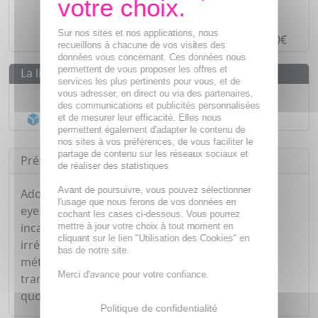
Paiement en ligne
SÉCURISÉ
Sur nos sites et nos applications, nous
Paiement en
4 fois sans frais
à partir de 30€
recueillons à chacune de vos visites des
données vous concernant. Ces données nous
permettent de vous proposer les offres et
La livraison
services les plus pertinents pour vous, et de
Livraison gratuite dès
55€
vous adresser, en direct ou via des partenaires,
des communications et publicités personnalisées
Acheminement Chronopost
en 24h*
et de mesurer leur efficacité. Elles nous
permettent également d'adapter le contenu de
nos sites à vos préférences, de vous faciliter le
partage de contenu sur les réseaux sociaux et
Présentation
de réaliser des statistiques
Avant de poursuivre, vous pouvez sélectionner
Adoptez la gamme Metaliner, composée de 6
l'usage que nous ferons de vos données en
eyeliners métalliques aux couleurs intenses et
cochant les cases ci-dessous. Vous pourrez
incandescentes, pour des yeux pétillants et
mettre à jour votre choix à tout moment en
cliquant sur le lien "Utilisation des Cookies" en
irrésistibles. Donnez avec ce produit un côté
bas de notre site.
métallisé à vos yeux ! Facile à appliquer et à
Merci d'avance pour votre confiance.
transporter, il est la clé d'une mise en beauté au
quotidien comme pour vos sorties.
Politique de confidentialité