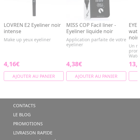
LOVREN E2 Eyeliner noir
MISS COP Facil liner -
EYE 
intense
Eyeliner liquide noir
wate
noir
Make up yeux eyeliner
Application parfaite de votre
eyeliner
Un re
prome
Wate
4,16€
4,38€
13,
AJOUTER AU PANIER
AJOUTER AU PANIER
A
CONTACTS
LE BLOG
PROMOTIONS
LIVRAISON RAPIDE