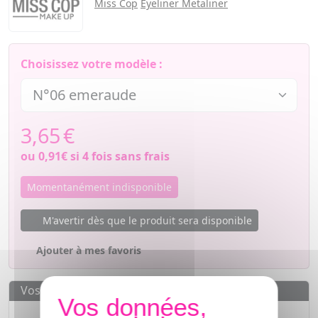
Miss Cop
Eyeliner Metaliner
Choisissez votre modèle :
3,65
€
ou
0,91€
si 4 fois sans frais
Momentanément indisponible
M'avertir dès que le produit sera disponible
Ajouter à mes favoris
Vos avantages
Des prix
IMBATTABLES