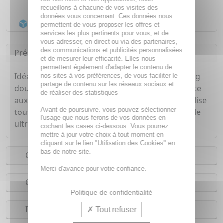
Livraison gratuite dès
55€
recueillons à chacune de vos visites des
données vous concernant. Ces données nous
Acheminement Chronopost
en 24h*
permettent de vous proposer les offres et
services les plus pertinents pour vous, et de
vous adresser, en direct ou via des partenaires,
des communications et publicités personnalisées
Présentation
et de mesurer leur efficacité. Elles nous
permettent également d'adapter le contenu de
Idéal pour le corps et les cheveux, le shampooing
nos sites à vos préférences, de vous faciliter le
partage de contenu sur les réseaux sociaux et
douche MELVITA nettoie toute la famille de la tête
de réaliser des statistiques
aux pieds ! Composé de kiwi et de figue, il revitalise
Avant de poursuivre, vous pouvez sélectionner
tout le corps et ce, sans savon grâce à sa formule
l'usage que nous ferons de vos données en
ultra-douce, et sans silicones.
cochant les cases ci-dessous. Vous pourrez
mettre à jour votre choix à tout moment en
cliquant sur le lien "Utilisation des Cookies" en
bas de notre site.
Conseils d'utilisation
Merci d'avance pour votre confiance.
Composition
Politique de confidentialité
Indications
Tout refuser