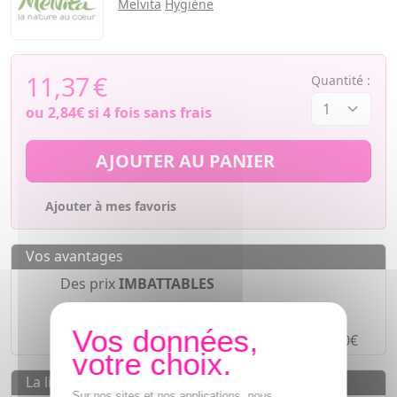
Melvita
Hygiène
11,37
€
Quantité :
ou
2,84€
si 4 fois sans frais
AJOUTER AU PANIER
Ajouter à mes favoris
Vos avantages
Des prix
IMBATTABLES
Paiement en ligne
SÉCURISÉ
Paiement en
4 fois sans frais
à partir de 30€
La livraison
Sur nos sites et nos applications, nous