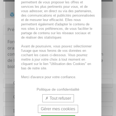
permettent de vous proposer les offres et
Livraison gratuite dès
55€
services les plus pertinents pour vous, et de
vous adresser, en direct ou via des partenaires,
Acheminement Chronopost
en 24h*
des communications et publicités personnalisées
et de mesurer leur efficacité. Elles nous
permettent également d'adapter le contenu de
nos sites à vos préférences, de vous faciliter le
Présentation
partage de contenu sur les réseaux sociaux et
de réaliser des statistiques
Formulé à base de l'association de café vert,
Avant de poursuivre, vous pouvez sélectionner
orange douce, géranium et pissenlit, les
l'usage que nous ferons de vos données en
comprimés Bio Minceur optimise l'augmentation
cochant les cases ci-dessous. Vous pourrez
mettre à jour votre choix à tout moment en
de la thermogenèse. Produit issu de l'agriculture
cliquant sur le lien "Utilisation des Cookies" en
biologique. Conditionnement : étui carton.
bas de notre site.
Merci d'avance pour votre confiance.
Conseils d'utilisation
Politique de confidentialité
Composition
Tout refuser
Gérer mes cookies
Indications