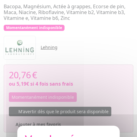
Bacopa, Magnésium, Actée à grappes, Ecorse de pin,
Maca, Niacine, Riboflavine, Vitamine b2, Vitamine b3,
Vitamine e, Vitamine b6, Zinc
Momentanément indisponible
Lehning
20,76
€
ou
5,19€
si 4 fois sans frais
Momentanément indisponible
M'avertir dès que le produit sera disponible
Ajouter à mes favoris