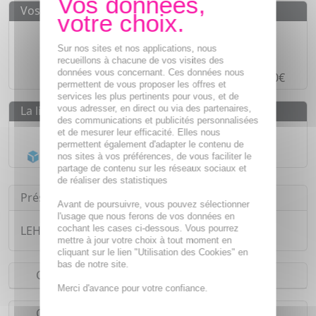
Vos avantages
Des prix
IMBATTABLES
Sur nos sites et nos applications, nous
Paiement en ligne
SÉCURISÉ
recueillons à chacune de vos visites des
données vous concernant. Ces données nous
Paiement en
4 fois sans frais
à partir de 30€
permettent de vous proposer les offres et
services les plus pertinents pour vous, et de
vous adresser, en direct ou via des partenaires,
La livraison
des communications et publicités personnalisées
Livraison gratuite dès
55€
et de mesurer leur efficacité. Elles nous
permettent également d'adapter le contenu de
Acheminement Chronopost
en 24h*
nos sites à vos préférences, de vous faciliter le
partage de contenu sur les réseaux sociaux et
de réaliser des statistiques
Présentation
Avant de poursuivre, vous pouvez sélectionner
l'usage que nous ferons de vos données en
cochant les cases ci-dessous. Vous pourrez
LEHNING Méno Nature x60 comprimés
mettre à jour votre choix à tout moment en
cliquant sur le lien "Utilisation des Cookies" en
bas de notre site.
Conseils d'utilisation
Merci d'avance pour votre confiance.
Composition