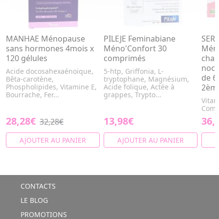
MANHAE Ménopause
PILEJE Feminabiane
SER
sans hormones 4mois x
Méno'Confort 30
Méno
120 gélules
comprimés
chal
noct
Acide docosahexaénoïque,
5-htp, Griffonia, L-
de 6
Bêta-carotène,
tryptophane, Magnésium,
Phospholipides, Vitamine E,
Acide folique, Actée à
2ème
Bourrache, Fer...
grappes, Trypto...
Vitam
Comp
28,28€
13,98€
36,
32,28€
AJOUTER AU PANIER
AJOUTER AU PANIER
A
CONTACTS
LE BLOG
PROMOTIONS