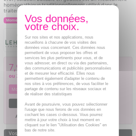
homéopathique traditionnellement utilisé dans le
traitement adjuvant des gastro-entérites aiguës.
Momentanément indisponible
Sur nos sites et nos applications, nous
Lehning
L107
recueillons à chacune de vos visites des
données vous concernant. Ces données nous
permettent de vous proposer les offres et
services les plus pertinents pour vous, et de
vous adresser, en direct ou via des partenaires,
7,99
€
des communications et publicités personnalisées
et de mesurer leur efficacité. Elles nous
ou
2,00€
si 4 fois sans frais
permettent également d'adapter le contenu de
nos sites à vos préférences, de vous faciliter le
Momentanément indisponible
partage de contenu sur les réseaux sociaux et
de réaliser des statistiques
M'avertir dès que le produit sera disponible
Avant de poursuivre, vous pouvez sélectionner
l'usage que nous ferons de vos données en
cochant les cases ci-dessous. Vous pourrez
Ajouter à mes favoris
mettre à jour votre choix à tout moment en
cliquant sur le lien "Utilisation des Cookies" en
bas de notre site.
Vos avantages