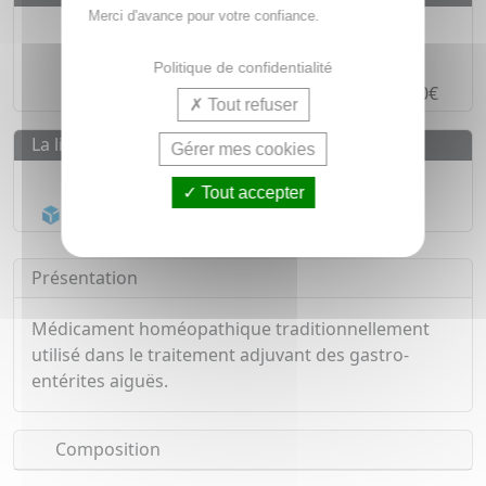
Merci d'avance pour votre confiance.
Des prix
IMBATTABLES
Paiement en ligne
SÉCURISÉ
Politique de confidentialité
Paiement en
4 fois sans frais
à partir de 30€
Tout refuser
La livraison
Gérer mes cookies
Livraison gratuite dès
55€
Tout accepter
Acheminement Chronopost
en 24h*
Présentation
Médicament homéopathique traditionnellement
utilisé dans le traitement adjuvant des gastro-
entérites aiguës.
Composition