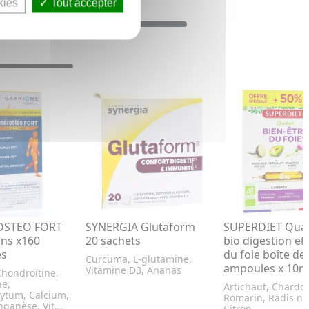
kies
Tout accepter
STEO FORT
SYNERGIA Glutaform
SUPERDIET Qua
ons x160
20 sachets
bio digestion et v
és
du foie boîte de
Curcuma, L-glutamine,
ampoules x 10m
Vitamine D3, Ananas
hondroïtine,
e,
Artichaut, Chardo
ytum, Calcium,
Romarin, Radis noi
ganèse, Vit...
Citron