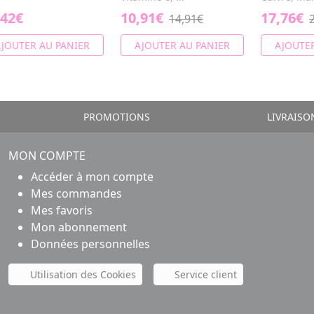
,42€
10,91€
17,76€
14,91€
JOUTER AU PANIER
AJOUTER AU PANIER
AJOUTER
PROMOTIONS
LIVRAISO
MON COMPTE
Accéder à mon compte
Mes commandes
Mes favoris
Mon abonnement
Données personnelles
Utilisation des Cookies
Service client