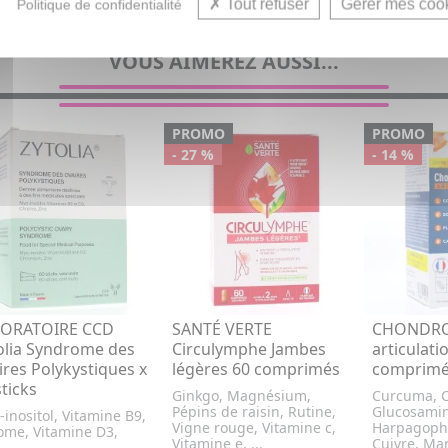
Tweeter
Tout refuser
Gérer mes coo
Politique de confidentialité
VOUS AIMEREZ AUSSI...
PROMO
PROMO
- 27 %
- 14 %
BORATOIRE CCD
SANTÉ VERTE
CHONDRO
olia Syndrome des
Circulymphe Jambes
articulati
ires Polykystiques x
légères 60 comprimés
comprim
sticks
Ginkgo, Magnésium,
Curcuma, C
Pépins de raisin, Rutine,
Glucosamin
inositol, Vitamine B9,
Vigne rouge, Vitamine c,
Harpagoph
ome, Vitamine D3,
Vitamine e, ...
Cuivre, Man