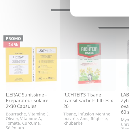
PROMO
- 24 %
LIERAC Sunissime -
RICHTER'S Tisane
LA
Preparateur solaire
transit sachets filtres x
Zyt
2x30 Capsules
20
ova
60 
Bourrache, Vitamine E,
Tisane, infusion Menthe
Olivier, Vitamine A,
poivrée, Anis, Réglisse,
Myo-
Tomate, Curcuma,
Rhubarbe
Chr
Sélénium
Zinc