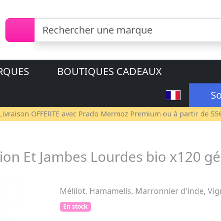
RQUES
BOUTIQUES CADEAUX
So
Livraison OFFERTE avec
Prado Mermoz Premium
ou à partir de 55
ion Et Jambes Lourdes bio x120 gé
Mélilot, Hamamelis, Marronnier d'inde, Vi
En stock