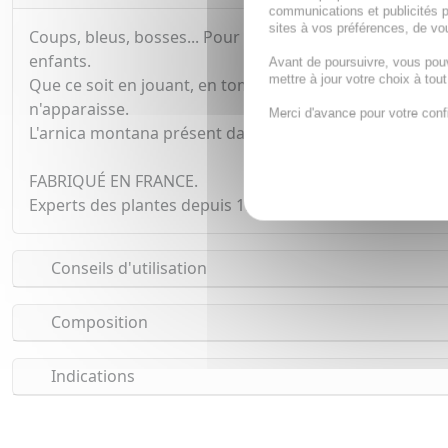
communications et publicités p
sites à vos préférences, de vou
Coups, bleus, bosses... Pour soulager les petits bobos d
enfants.
Avant de poursuivre, vous pou
mettre à jour votre choix à tou
Que ce soit en jouant, en tombant, en faisant du sport, 
n'apparaisse.
Merci d'avance pour votre conf
L'arnica montana présent dans ce gel est récolté en m
FABRIQUÉ EN FRANCE.
Experts des plantes depuis 1935, les Laboratoires Lehni
Conseils d'utilisation
Composition
Indications