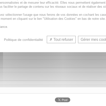
ersonnalisées et de mesurer leur efficacité. Elles nous permettent également
s faciliter le partage de contenu sur les réseaux sociaux et de réaliser des st
u quotidien, le gel bio à l'arnica montana des Laboratoires 
vez sélectionner l'usage que nous ferons de vos données en cochant les cas
t moment en cliquant sur le lien "Utilisation des Cookies" en bas de notre site.
un choc est vite arrivé. Pour vous ou votre enfant dès 1 an,
iance.
ontagne, de manière responsable, pour une gestion durable
Tout refuser
Gérer mes coo
Politique de confidentialité
ng proposent des solutions naturelles de qualité, dans le r