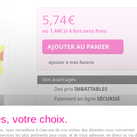
5,74
€
ou
1,44€
si 4 fois sans frais
AJOUTER AU PANIER
Ajouter à mes favoris
Vos avantages
Des prix
IMBATTABLES
Paiement en ligne
SÉCURISÉ
Paiement en
4 fois sans frais
à part
de 30€
ions, nous recueillons à chacune de vos visites des données vous concernant
services les plus pertinents pour vous, et de vous adresser, en direct ou via 