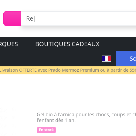
RQUES
BOUTIQUES CADEAUX
So
Livraison OFFERTE avec
Prado Mermoz Premium
ou à partir de 55
Gel bio à l'arnica pour les chocs, coups et 
l'enfant dès 1 an.
En stock