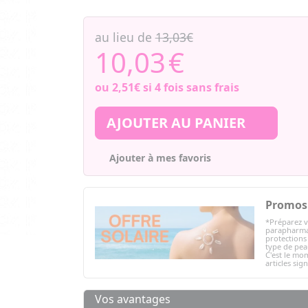
au lieu de
13,03€
10,03
€
ou
2,51€
si 4 fois sans frais
AJOUTER AU PANIER
Ajouter à mes favoris
Promos 
*Préparez v
parapharmac
protections 
type de peau
C'est le mom
articles sig
Vos avantages