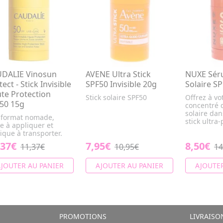
DALIE Vinosun
AVENE Ultra Stick
NUXE Sér
ect - Stick Invisible
SPF50 Invisible 20g
Solaire S
te Protection
Stick solaire SPF50
Offrez à vo
50 15g
concentré d
solaire da
 format nomade,
stick ultra-p
le à appliquer et
ique à transporter.
,37€
7,95€
8,50€
11,37€
10,95€
14
JOUTER AU PANIER
AJOUTER AU PANIER
AJOUTER
PROMOTIONS
LIVRAISO