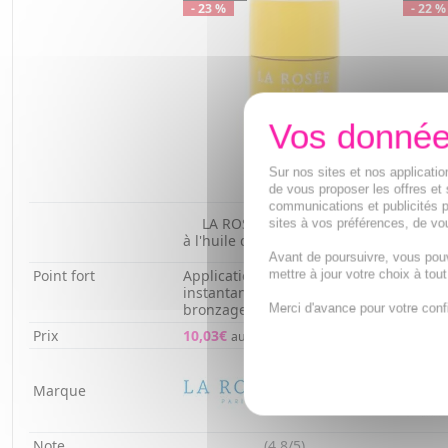
- 23 %
- 22 %
Sur nos sites et nos applicat
de vous proposer les offres et 
communications et publicités p
SVR Su
LA ROSEE Stick Solaire SPF50
sites à vos préférences, de vou
protec
à l'huile d'abricot BIO 18g
SPF50
Avant de poursuivre, vous pou
Point fort
Application transparente
Eau bi
mettre à jour votre choix à tou
instantanée magnifiant le
quaran
bronzage
aqueus
Merci d'avance pour votre conf
Prix
10,03€
10,55€
au lieu de
13,03€
Marque
Note
(4.8/5)