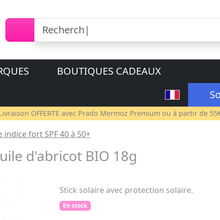
RQUES
BOUTIQUES CADEAUX
So
Livraison OFFERTE avec
Prado Mermoz Premium
ou à partir de 55
e indice fort SPF 40 à 50+
uile d'abricot BIO 18g
Stick solaire avec protection solaire.
En stock