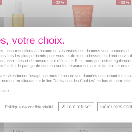
- 32 %
- 30 %
ions, nous recueillons à chacune de vos visites des données vous concernant
services les plus pertinents pour vous, et de vous adresser, en direct ou via 
ersonnalisées et de mesurer leur efficacité. Elles nous permettent également
n secure eau solaire
SVR Ak 
SVR Sun Secure Blur SPF50+
s faciliter le partage de contenu sur les réseaux sociaux et de réaliser des st
trice biodégradable
peaux h
tube 50ml
+ 200ml
tube 50
vez sélectionner l'usage que nous ferons de vos données en cochant les cas
-phase composée à
Mousse flouteuse
Disposi
t moment en cliquant sur le lien "Utilisation des Cookies" en bas de notre site.
te pour cent de phase
d'imperfections au fini peau
les kéra
e rafraîchissante
lissée veloutée
cancer
iance.
8,51€
9,55€
au lieu de
13,55€
au lieu de
12,51€
au
Tout refuser
Gérer mes coo
Politique de confidentialité
(4.8/5)
(4.8/5)