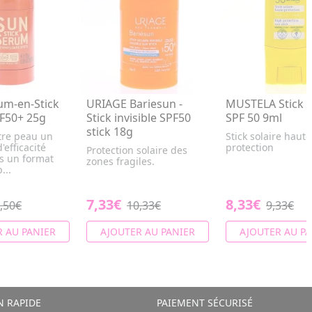
um-en-Stick
URIAGE Bariesun -
MUSTELA Stick s
PF50+ 25g
Stick invisible SPF50
SPF 50 9ml
stick 18g
tre peau un
Stick solaire haute
'efficacité
protection
Protection solaire des
ns un format
zones fragiles.
...
7,33€
8,33€
,50€
10,33€
9,33€
 AU PANIER
AJOUTER AU PANIER
AJOUTER AU PA
N RAPIDE
PAIEMENT SÉCURISÉ