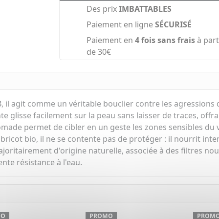
Des prix
IMBATTABLES
Paiement en ligne
SÉCURISÉ
Paiement en
4 fois sans frais
à part
de 30€
il agit comme un véritable bouclier contre les agressions du 
te glisse facilement sur la peau sans laisser de traces, off
made permet de cibler en un geste les zones sensibles du v
abricot bio, il ne se contente pas de protéger : il nourrit 
oritairement d'origine naturelle, associée à des filtres nouv
nte résistance à l'eau.
MO
PROMO
PROM