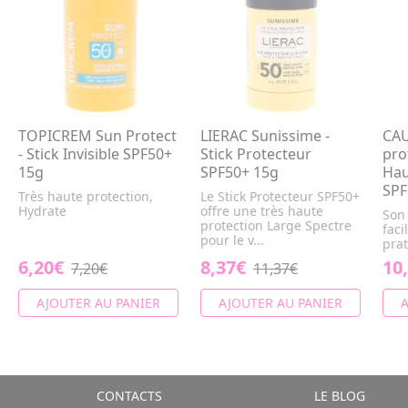
TOPICREM Sun Protect
LIERAC Sunissime -
CAU
- Stick Invisible SPF50+
Stick Protecteur
prot
15g
SPF50+ 15g
Hau
SPF
Très haute protection,
Le Stick Protecteur SPF50+
Hydrate
offre une très haute
Son
protection Large Spectre
faci
pour le v...
prat
6,20€
8,37€
10
7,20€
11,37€
AJOUTER AU PANIER
AJOUTER AU PANIER
A
CONTACTS
LE BLOG