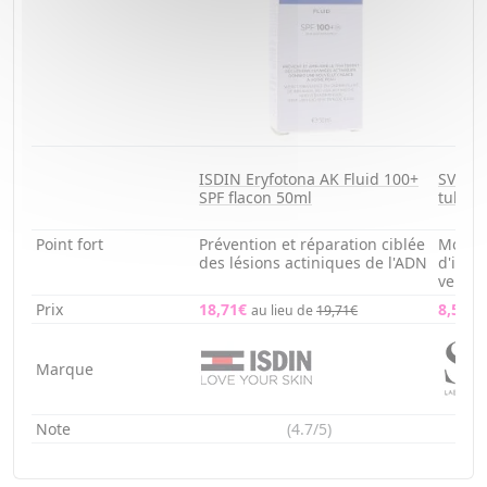
ISDIN Eryfotona AK Fluid 100+
SVR Su
SPF flacon 50ml
tube 
Point fort
Prévention et réparation ciblée
Mousse
des lésions actiniques de l'ADN
d'impe
velou
Prix
18,71€
8,51€
au lieu de
19,71€
Marque
Note
(4.7/5)