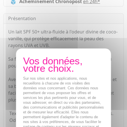
Acheminement Chronopost
en 24h*
Présentation
Un lait SPF 50+ ultra-fluide à l'odeur divine de coco-
vanille, qui protège efficacement la peau des
rayons UVA et UVB.
Sa formule à l'huile d'abricot BIO nourrit la peau
pour un bronzage parfait et lumineux.
Sur nos sites et nos applications, nous
Avec un complexe de filtres dernière génération et
recueillons à chacune de vos visites des
sa base d'origine naturelle (1), sa formule est
données vous concernant. Ces données nous
facilement biodégradable (2), résistante à l'eau et
permettent de vous proposer les offres et
services les plus pertinents pour vous, et de
plus respectueuse des algues et coraux (3).
vous adresser, en direct ou via des partenaires,
des communications et publicités personnalisées
et de mesurer leur efficacité. Elles nous
Texture ultra-fluide et fini transparent, non gras.
permettent également d'adapter le contenu de
Odeur ensoleillée de coco-vanille.
nos sites à vos préférences, de vous faciliter le
partage de contenu sur les réseaux sociaux et