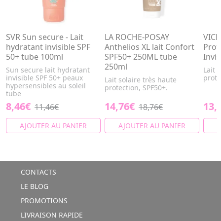
SVR Sun secure - Lait
LA ROCHE-POSAY
VICHY
hydratant invisible SPF
Anthelios XL lait Confort
Prot
50+ tube 100ml
SPF50+ 250ML tube
Invi
250ml
Sun secure lait hydratant
Lait 
invisible SPF 50+ peaux
prote
Lait solaire très haute
hypersensibles au soleil
protection, SPF50+.
tube
8,46€
14,76€
13,
11,46€
18,76€
AJOUTER AU PANIER
AJOUTER AU PANIER
A
CONTACTS
LE BLOG
PROMOTIONS
LIVRAISON RAPIDE