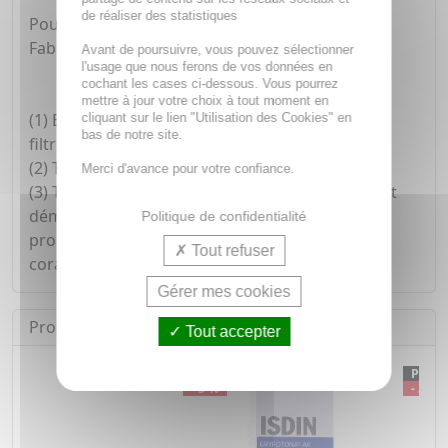
de réaliser des statistiques
Pour toute la famille, à partir de 3 ans.
Fabriqué en France.
Avant de poursuivre, vous pouvez sélectionner
l'usage que nous ferons de vos données en
cochant les cases ci-dessous. Vous pourrez
mettre à jour votre choix à tout moment en
(1) Base d'ingrédients d'origine naturelle, hors
cliquant sur le lien "Utilisation des Cookies" en
bas de notre site.
filtres solaires et leurs solubilisants.
(2) Testé selon la méthode OCDE 301F.
Merci d'avance pour votre confiance.
(3) Tests stricts d'écotoxicité et cytotoxicité ayant
démontré l'absence d'effets significatifs de nos
Politique de confidentialité
produits solaires sur les algues marines et les
Tout refuser
coraux.
Gérer mes cookies
Produits équivalents
Tout accepter
PROMO
PRO
- 5 %
- 32 %