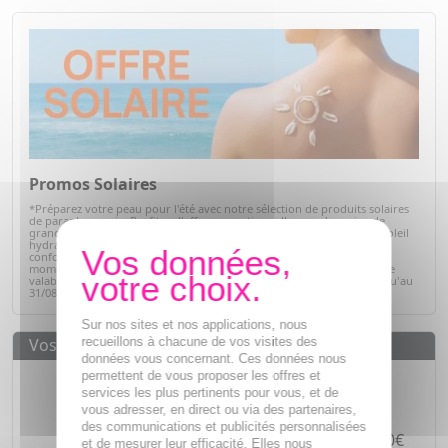
Promos Solaires
*Préparez votre peau pour l'été avec notre sélection de produits solaires
de parapharmacie. Profitez d'offres exceptionnelles sur des soins de
grandes marques : protections solaires pour toute la famille, après-soleil
hydratants et soins adaptés à chaque type de peau. Alliez efficacité,
confort et sécurité tout en bénéficiant de prix avantageux. C'est le
moment idéal pour faire le plein de vos indispensables solaires ! Offre
valable sur articles signalés, dans la limite des stocks disponibles jusqu'au
31/08/2026.
Voir la sélection
Sur nos sites et nos applications, nous
recueillons à chacune de vos visites des
Vos avantages
données vous concernant. Ces données nous
Des prix
IMBATTABLES
permettent de vous proposer les offres et
services les plus pertinents pour vous, et de
Paiement en ligne
SÉCURISÉ
vous adresser, en direct ou via des partenaires,
des communications et publicités personnalisées
Paiement en
4 fois sans frais
à partir de 30€
et de mesurer leur efficacité. Elles nous