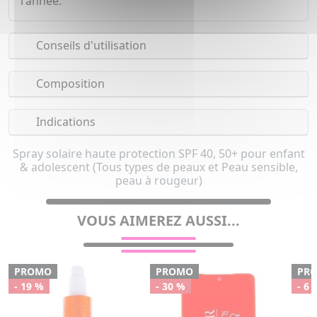
l'année.
Conseils d'utilisation
Composition
Indications
Spray solaire haute protection SPF 40, 50+ pour enfant
& adolescent (Tous types de peaux et Peau sensible,
peau à rougeur)
VOUS AIMEREZ AUSSI...
PROMO
PROMO
PR
- 19 %
- 30 %
- 6 