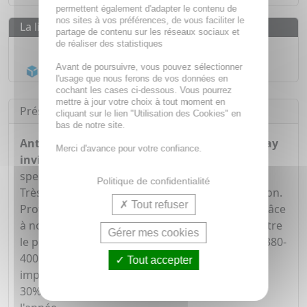
permettent également d'adapter le contenu de
nos sites à vos préférences, de vous faciliter le
La livraison
partage de contenu sur les réseaux sociaux et
de réaliser des statistiques
Livraison gratuite dès
55€
Avant de poursuivre, vous pouvez sélectionner
Acheminement Chronopost
en 24h*
l'usage que nous ferons de vos données en
cochant les cases ci-dessous. Vous pourrez
mettre à jour votre choix à tout moment en
Présentation
cliquant sur le lien "Utilisation des Cookies" en
bas de notre site.
Anthelios UV MUNE 400 Dermo-Pediatrics spray
Merci d'avance pour votre confiance.
invisible SPF50+
très haute protection à large
spectre contre les UVA/UVB & UVA Ultra-longs.
Politique de confidentialité
Très résistant à l'eau, au sable et à la transpiration.
Tout refuser
Protège des dommages cellulaires profonds grâce
à notre meilleur filtre UV : Mexoryl 400. Notre filtre
Gérer mes cookies
le plus efficace contre les UV les plus insidieux [380-
400NM] UVA ULTRA-LONGS** : Ils sont
Tout accepter
imperceptibles et dommageables, représentent
30% des rayons UV impactant notre peau toute