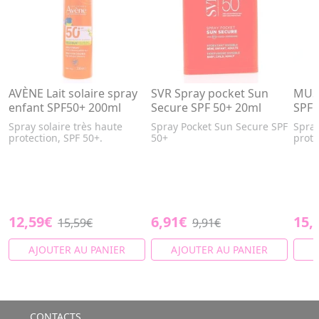
AVÈNE Lait solaire spray
SVR Spray pocket Sun
MUST
enfant SPF50+ 200ml
Secure SPF 50+ 20ml
SPF 
Spray solaire très haute
Spray Pocket Sun Secure SPF
Spray
protection, SPF 50+.
50+
prot
12,59€
6,91€
15,
15,59€
9,91€
AJOUTER AU PANIER
AJOUTER AU PANIER
A
CONTACTS