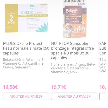
JALDES Oxelio Protect
NUTREOV Sunsublim
SANT
Peau normale à mate x60
bronzage intégral offre
Subl
capsules
spéciale 3 mois 3x 30
Com
capsules
Bétacarotène, Vitamine E,
Bétac
Vitamine C, Astaxanthine,
tyros
Huile d argan, Argan, Bêta-
Cuivre, Sélénium,
Vitam
carotène, Bétacarotène,
Sélé..
Vitamine e, Noix
16,58€
19,71€
10,
AJOUTER AU PANIER
AJOUTER AU PANIER
A