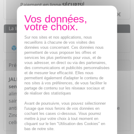
Paiement en ligne
SÉCURISÉ
Paiement en
4 fois sans frais
à partir de 30€
La livraison
Livraison gratuite dès
55€
Sur nos sites et nos applications, nous
recueillons à chacune de vos visites des
Acheminement Chronopost
en 24h*
données vous concernant. Ces données nous
permettent de vous proposer les offres et
services les plus pertinents pour vous, et de
vous adresser, en direct ou via des partenaires,
Présentation
des communications et publicités personnalisées
et de mesurer leur efficacité. Elles nous
permettent également d'adapter le contenu de
JALDES Oxelio protect solaire peaux claires et
nos sites à vos préférences, de vous faciliter le
sensibles 60 capsules
est un complément
partage de contenu sur les réseaux sociaux et
alimentaire qui contribue à maintenir une peau
de réaliser des statistiques
saine et élastique grâce aux propriétés
Avant de poursuivre, vous pouvez sélectionner
antioxydantes du bêta-carotène. La vitamine C, le
l'usage que nous ferons de vos données en
cochant les cases ci-dessous. Vous pourrez
Zinc et la vitamine E favorisent la protection des
mettre à jour votre choix à tout moment en
cellules contre le stress oxydatif.
cliquant sur le lien "Utilisation des Cookies" en
bas de notre site.