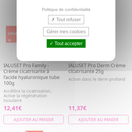
Politique de confidentialité
Tout refuser
Gérer mes cookies
Tout accepter
IALUSET Pro Family -
IALUSET Pro Derm Crème
Crème cicatrisante à
cicatrisante 25g
l’acide hyaluronique tube
Action dans le derm profond
100g
Accélère la cicatrisation,
Active la régénération
tissulaire
12,41€
11,37€
AJOUTER AU PANIER
AJOUTER AU PANIER