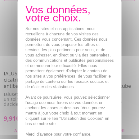
Sur nos sites et nos applications, nous
recueillons à chacune de vos visites des
données vous concernant. Ces données nous
permettent de vous proposer les offres et
services les plus pertinents pour vous, et de
vous adresser, en direct ou via des partenaires,
des communications et publicités personnalisées
et de mesurer leur efficacité. Elles nous
permettent également d'adapter le contenu de
IALUSET Pro Plus – Crème
IALUSET Pro Family -
nos sites à vos préférences, de vous faciliter le
cicatrisante
Crème cicatrisante à
partage de contenu sur les réseaux sociaux et
antibactérienne 25 g
l’acide hyaluronique tube
de réaliser des statistiques
25g
Ialuset care Plus Crème est
Avant de poursuivre, vous pouvez sélectionner
un soin cicatrisant à base
Accélère la cicatrisation,
l'usage que nous ferons de vos données en
d'acide hyaluronique et de ...
Active la régénération
cochant les cases ci-dessous. Vous pourrez
tissulaire
mettre à jour votre choix à tout moment en
9,91€
6,78€
cliquant sur le lien "Utilisation des Cookies" en
bas de notre site.
AJOUTER AU PANIER
AJOUTER AU PANIER
Merci d'avance pour votre confiance.