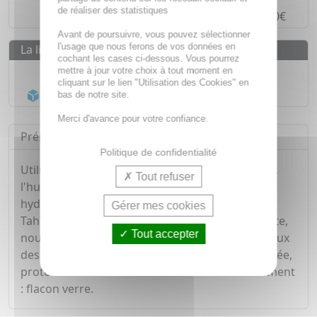
de réaliser des statistiques
Paiement en
4 fois sans frais
à partir de 30€
Avant de poursuivre, vous pouvez sélectionner
l'usage que nous ferons de vos données en
La livraison
cochant les cases ci-dessous. Vous pourrez
Livraison gratuite dès
55€
mettre à jour votre choix à tout moment en
cliquant sur le lien "Utilisation des Cookies" en
Acheminement Chronopost
en 24h*
bas de notre site.
Merci d'avance pour votre confiance.
Présentation
Politique de confidentialité
Utilisée pour la peau ainsi que pour les cheveux,
Tout refuser
l'huile de Monoï aux vertus protectrices et
hydratantes envoûte les sens de son parfum de
Gérer mes cookies
Tahïti. Associée aux fleurs de vanillier, elle hydrate,
Tout accepter
nourrit assouplit et protège la peau et les cheveux
des agressions extérieures. Hydratante, vitaminée,
protectrice et antidessèchement. Conditionnement
: flacon verre.