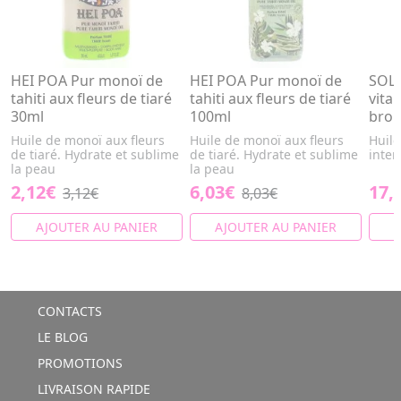
HEI POA Pur monoï de
HEI POA Pur monoï de
SOLE
tahiti aux fleurs de tiaré
tahiti aux fleurs de tiaré
vita
30ml
100ml
bron
Huile de monoï aux fleurs
Huile de monoï aux fleurs
Huil
de tiaré. Hydrate et sublime
de tiaré. Hydrate et sublime
inten
la peau
la peau
2,12€
6,03€
17,
3,12€
8,03€
AJOUTER AU PANIER
AJOUTER AU PANIER
A
CONTACTS
LE BLOG
PROMOTIONS
LIVRAISON RAPIDE