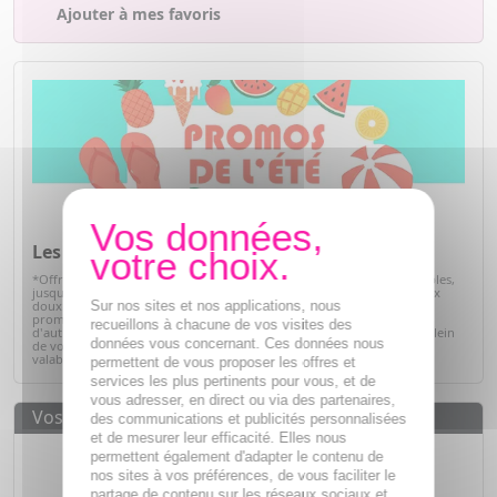
Ajouter à mes favoris
Les promos de l'été*
*Offre valables sur articles signalés, dans la limite des stocks disponibles,
jusqu'au 31/08/2026. Profitez de l'été pour prendre soin de vous à prix
Sur nos sites et nos applications, nous
doux. Retrouvez une sélection de produits de parapharmacie en
promotion : soins solaires, hydratation, bien-être, hygiène et bien
recueillons à chacune de vos visites des
d'autres essentiels du quotidien. C'est le moment idéal pour faire le plein
données vous concernant. Ces données nous
de vos produits préférés tout en réalisant de belles économies. Offre
valable dans la limite des stocks disponibles.
Voir la sélection
permettent de vous proposer les offres et
services les plus pertinents pour vous, et de
vous adresser, en direct ou via des partenaires,
Vos avantages
des communications et publicités personnalisées
et de mesurer leur efficacité. Elles nous
Des prix
IMBATTABLES
permettent également d'adapter le contenu de
nos sites à vos préférences, de vous faciliter le
Paiement en ligne
SÉCURISÉ
partage de contenu sur les réseaux sociaux et