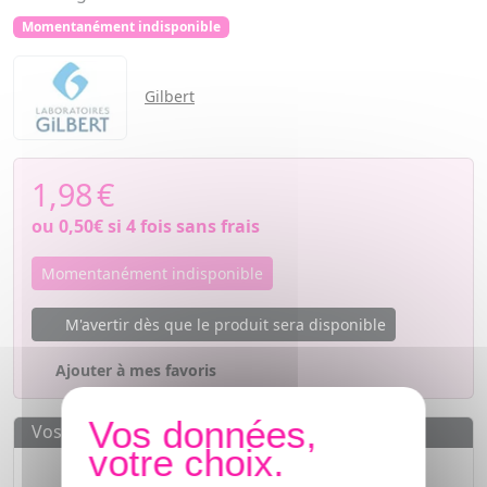
Momentanément indisponible
Gilbert
1,98
€
ou
0,50€
si 4 fois sans frais
Momentanément indisponible
M'avertir dès que le produit sera disponible
Ajouter à mes favoris
Vos avantages
Des prix
IMBATTABLES