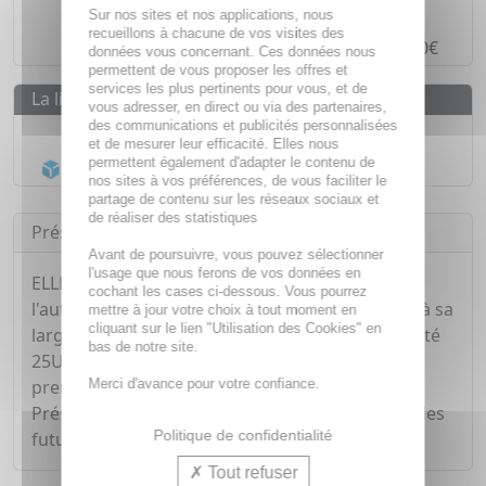
Paiement en ligne
SÉCURISÉ
Sur nos sites et nos applications, nous
recueillons à chacune de vos visites des
Paiement en
4 fois sans frais
à partir de 30€
données vous concernant. Ces données nous
permettent de vous proposer les offres et
services les plus pertinents pour vous, et de
La livraison
vous adresser, en direct ou via des partenaires,
des communications et publicités personnalisées
Livraison gratuite dès
55€
et de mesurer leur efficacité. Elles nous
permettent également d'adapter le contenu de
Acheminement Chronopost
en 24h*
nos sites à vos préférences, de vous faciliter le
partage de contenu sur les réseaux sociaux et
de réaliser des statistiques
Présentation
Avant de poursuivre, vous pouvez sélectionner
l'usage que nous ferons de vos données en
ELLE TEST est un test de grossesse destiné à
cochant les cases ci-dessous. Vous pourrez
l'autodiagnostic. Très simple d'utilisation grâce à sa
mettre à jour votre choix à tout moment en
cliquant sur le lien "Utilisation des Cookies" en
large bande, il est rapide et ultra fiable (sensibilité
bas de notre site.
25UI/L). Ce test est également efficace dés le
Merci d'avance pour votre confiance.
premier jour de retard des règles.
Présenté en étui, ELLE TEST est le meilleur allié des
Politique de confidentialité
futures mamans.
Tout refuser