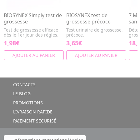
BIOSYNEX Simply test de
BIOSYNEX test de
7 ME
grossesse
grossesse précoce
sang
Test de grossesse efficace
Test urinaire de grossesse,
Détec
dès le 1er jour des règles.
précoce.
gros
1,98€
3,65€
18,
AJOUTER AU PANIER
AJOUTER AU PANIER
A
CONTACTS
LE BLOG
PROMOTIONS
LIVRAISON RAPIDE
PAIEMENT SÉCURISÉ