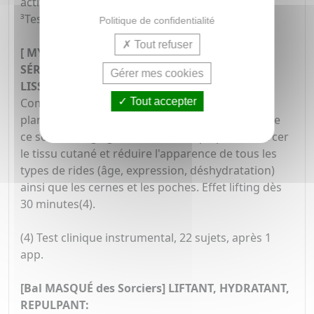
actif 20 sujets.
³Tests in-vitro et ex-vivo sur actif.
Politique de confidentialité
Tout refuser
[ MYSTÉRIEUX Repulpant ]: UN MYSTÉRIEUX
SÉRUM DE SOIE ANTI-ÂGE, POUR UNE PEAU
Gérer mes cookies
LISSÉE ET REPULPÉE.
Tout accepter
Combinant biologie moléculaire et pouvoir des
plantes dans une formule High-Tech, les actifs de
ce soin anti-âge global aident à repulper, renforcer
le tissu cutané et réduire l'apparence de tous les
types de rides (âge, expression, déshydratation)
ainsi que les cernes et les poches. Effet lifting dès
30 minutes(4).
(4) Test clinique instrumental, 22 sujets, après 1
app.
[Bal MASQUÉ des Sorciers] LIFTANT, HYDRATANT,
REPULPANT: