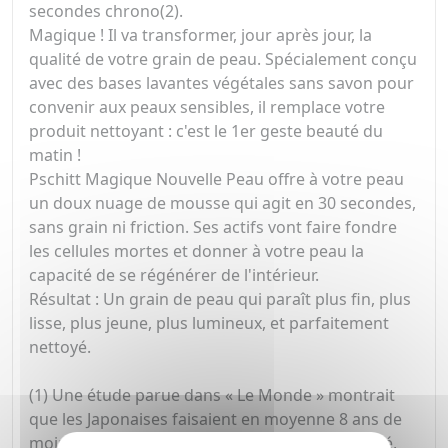
secondes chrono(2).
Magique ! Il va transformer, jour après jour, la
qualité de votre grain de peau. Spécialement conçu
avec des bases lavantes végétales sans savon pour
convenir aux peaux sensibles, il remplace votre
produit nettoyant : c'est le 1er geste beauté du
matin !
Pschitt Magique Nouvelle Peau offre à votre peau
un doux nuage de mousse qui agit en 30 secondes,
sans grain ni friction. Ses actifs vont faire fondre
les cellules mortes et donner à votre peau la
capacité de se régénérer de l'intérieur.
Résultat : Un grain de peau qui paraît plus fin, plus
lisse, plus jeune, plus lumineux, et parfaitement
nettoyé.
(1) Une étude parue dans « Le Monde » montrait
que les Japonaises faisaient en moyenne 8 ans de
moins que leur âge. Parmi leur secret de beauté,