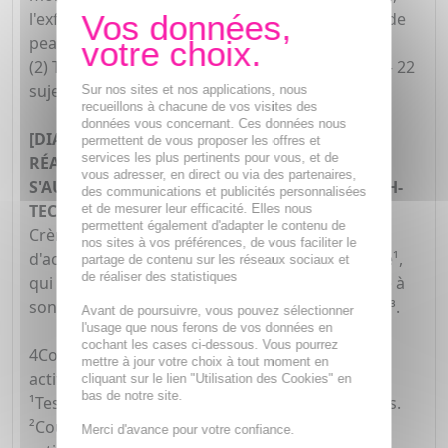
l'exfoliation, étape précieuse de leur nettoyage de
peau.
(2) Test clinique sous contrôle dermatologique – 22
sujets.
Sur nos sites et nos applications, nous
recueillons à chacune de vos visites des
données vous concernant. Ces données nous
[DIABOLIQUE TOMATE] CREME D'EAU:
permettent de vous proposer les offres et
services les plus pertinents pour vous, et de
RÉAPPRENEZ À VOTRE PEAU À
vous adresser, en direct ou via des partenaires,
S'AUTOHYDRATER(4) AVEC UNE FORMULE HIGH-
des communications et publicités personnalisées
TECH DU POTAGER !
et de mesurer leur efficacité. Elles nous
permettent également d'adapter le contenu de
Crème d'eau, véritable soin de beauté gorgé
nos sites à vos préférences, de vous faciliter le
d'actifs hydratant 24H, repulpant et bonne mine¹,
partage de contenu sur les réseaux sociaux et
de réaliser des statistiques
qui réapprend à la peau à s'autohydrater² grâce à
son actif oléomoléculaire booster de céramides³.
Avant de poursuivre, vous pouvez sélectionner
l'usage que nous ferons de vos données en
cochant les cases ci-dessous. Vous pourrez
4Couches superficielles de l'épiderme - Test sur
mettre à jour votre choix à tout moment en
actif 20 sujets.
cliquant sur le lien "Utilisation des Cookies" en
bas de notre site.
¹Test consommateurs, auto-évaluation, 75 sujets.
²Couches superficielles de l'épiderme – Test sur
Merci d'avance pour votre confiance.