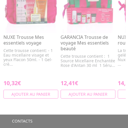
NUXE Trousse Mes
GARANCIA Trousse de
NUXE
essentiels voyage
voyage Mes essentiels
rout
beauté
Cette trousse contient: - 1
La tr
Eau micellaire visage et
gelée
Cette trousse contient : 1
yeux Flacon 50ml. - 1 Gel-
Nuxe 
Source Micellaire Enchantée
crè...
...
Rose d'Antan 30 ml 1 Séru...
10,32€
12,41€
14,
AJOUTER AU PANIER
AJOUTER AU PANIER
A
CONTACTS