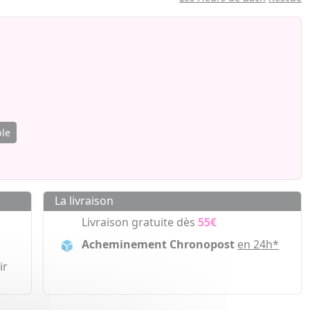
ble
La livraison
Livraison gratuite dès
55€
Acheminement Chronopost
en 24h*
ir