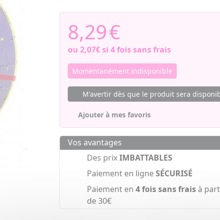
8,29
€
ou
2,07€
si 4 fois sans frais
Momentanément indisponible
M'avertir dès que le produit sera disponi
Ajouter à mes favoris
Vos avantages
Des prix
IMBATTABLES
Paiement en ligne
SÉCURISÉ
Paiement en
4 fois sans frais
à part
de 30€