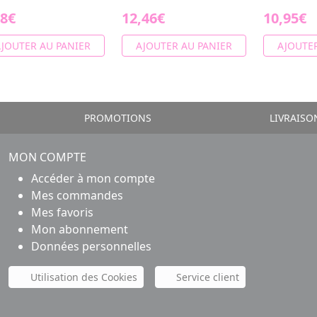
78€
12,46€
10,95€
JOUTER AU PANIER
AJOUTER AU PANIER
AJOUTER
PROMOTIONS
LIVRAISO
MON COMPTE
Accéder à mon compte
Mes commandes
Mes favoris
Mon abonnement
Données personnelles
Utilisation des Cookies
Service client