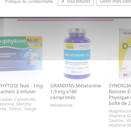
Tout refuser
Gérer mes coo
Politique de confidentialité
VOUS AIMEREZ AUSSI...
HYTOSE Nuit - 1mg
GRANIONS Mélatonine
SYNERGIA
sachets à infuser
1,9 mg x180
Booster É
comprimés
Physique 
radier, Camomille,
boîte de 
atonine, Menthe
Mélatonine
rée, Tilleul, Sauge
Magnésium,
Vitamine B2
Taurine, Vi
Vitamine B