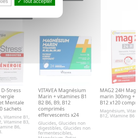
kies
Tout accepter
 D-Stress
VITAVEA Magnésium
MAG2 24H Mag
nergie
Marin + vitamines B1
marin 300mg + 
et Mentale
B2 B6, B9, B12
B12 x120 compr
20 sachets
comprimés
Magnésium, Vitam
effervescents x24
B12, Vitamine B6
 Vitamine B1,
, Vitamine B3,
Glucides, Glucides non
tamine B6,
digestibles, Glucides non
8.
fermentescibles,
Magnésium, Potas...