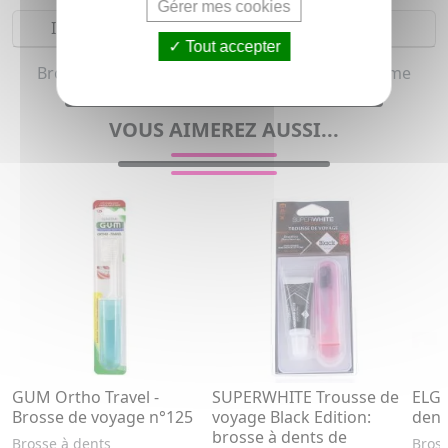
Gérer mes cookies
Indications
Tout accepter
Brosse à dents de voyage pour homme et femme
VOUS AIMEREZ AUSSI...
GUM Ortho Travel -
SUPERWHITE Trousse de
ELGY
Brosse de voyage n°125
voyage Black Edition:
dent
brosse à dents de
Brosse à dents
Bross