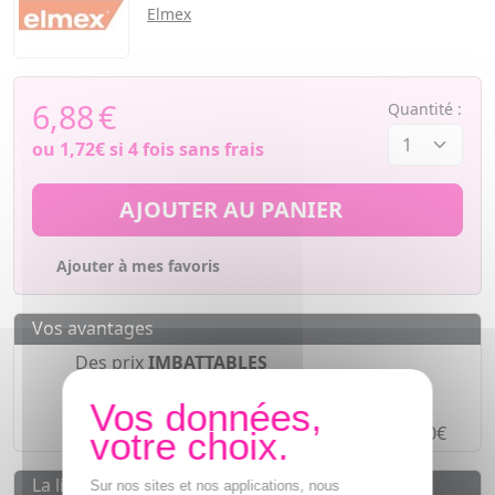
Elmex
6,88
€
Quantité :
ou
1,72€
si 4 fois sans frais
AJOUTER AU PANIER
Ajouter à mes favoris
Vos avantages
Des prix
IMBATTABLES
Paiement en ligne
SÉCURISÉ
Paiement en
4 fois sans frais
à partir de 30€
La livraison
Sur nos sites et nos applications, nous