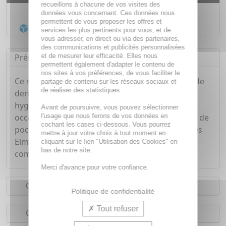
recueillons à chacune de vos visites des
Livraison gratuite dès
55€
données vous concernant. Ces données nous
permettent de vous proposer les offres et
Acheminement Chronopost
en 24h*
services les plus pertinents pour vous, et de
vous adresser, en direct ou via des partenaires,
des communications et publicités personnalisées
et de mesurer leur efficacité. Elles nous
Présentation
permettent également d'adapter le contenu de
nos sites à vos préférences, de vous faciliter le
Ce set comporte une brosse à dents et 2 tubes de
partage de contenu sur les réseaux sociaux et
de réaliser des statistiques
dentifrice Elmex Protection Caries. Il assure
hygiène bucco-dentaire optimale en toute
Avant de poursuivre, vous pouvez sélectionner
l'usage que nous ferons de vos données en
occasion. (ref. 60652). Contient 1 brosse à dents de
cochant les cases ci-dessous. Vous pourrez
poche et 2 pâtes dentifrices au fluorure d'amines
mettre à jour votre choix à tout moment en
Elmex 12 ml. Conditionnement : boîte plastique
cliquant sur le lien "Utilisation des Cookies" en
bas de notre site.
compact.
Merci d'avance pour votre confiance.
Conseils d'utilisation
Politique de confidentialité
Tout refuser
Composition