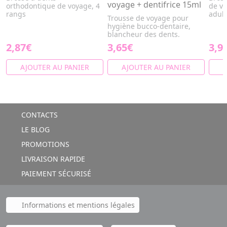
voyage + dentifrice 15ml
orthodontique de voyage, 4
de vo
rangs
adult
Trousse de voyage pour
hygiène bucco-dentaire,
blancheur des dents.
2,87€
3,65€
3,9
AJOUTER AU PANIER
AJOUTER AU PANIER
A
CONTACTS
LE BLOG
PROMOTIONS
LIVRAISON RAPIDE
PAIEMENT SÉCURISÉ
Informations et mentions légales