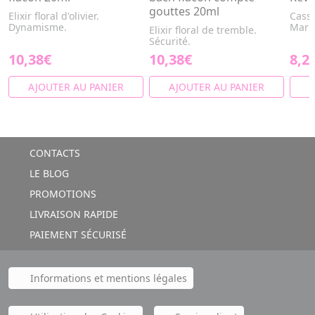
gouttes 20ml
Elixir floral d'olivier.
Cassi
Dynamisme.
Marr
Elixir floral de tremble.
Sécurité.
10,38€
10,38€
8,2
AJOUTER AU PANIER
AJOUTER AU PANIER
A
CONTACTS
LE BLOG
PROMOTIONS
LIVRAISON RAPIDE
PAIEMENT SÉCURISÉ
Informations et mentions légales