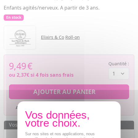
Enfants agités/nerveux. A partir de 3 ans.
En stock
Elixirs & Co
Roll-on
9,49
€
Quantité :
ou
2,37€
si 4 fois sans frais
AJOUTER AU PANIER
Ajouter à mes favoris
Vos avantages
Des prix
IMBATTABLES
Sur nos sites et nos applications, nous