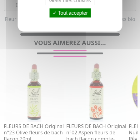
Gérer mes cookies
Indications
Tout accepter
Fleur de bach et Calmant, Relaxant, Sommeil, Stress bio
pour enfant & adolescent
VOUS AIMEREZ AUSSI...
FLEURS DE BACH Original
FLEURS DE BACH Original
FLEU
n°23 Olive fleurs de bach
n°02 Aspen fleurs de
Nuit 
flacon 20ml
bach flacon compte-
Rêve