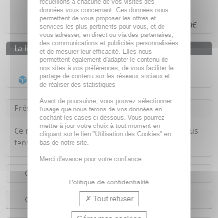
recueillons à chacune de vos visites des
Paiement en ligne
SÉCURISÉ
données vous concernant. Ces données nous
permettent de vous proposer les offres et
Paiement en
4 fois sans frais
à partir de 30€
services les plus pertinents pour vous, et de
vous adresser, en direct ou via des partenaires,
des communications et publicités personnalisées
La livraison
et de mesurer leur efficacité. Elles nous
permettent également d'adapter le contenu de
Livraison gratuite dès
55€
nos sites à vos préférences, de vous faciliter le
partage de contenu sur les réseaux sociaux et
Acheminement Chronopost
en 24h*
de réaliser des statistiques
Avant de poursuivre, vous pouvez sélectionner
Présentation
l'usage que nous ferons de vos données en
cochant les cases ci-dessous. Vous pourrez
mettre à jour votre choix à tout moment en
Ce roll-on aide à calmer les enfants nerveux, sous
cliquant sur le lien "Utilisation des Cookies" en
tensions ou agités.
bas de notre site.
Merci d'avance pour votre confiance.
Conseils d'utilisation
Politique de confidentialité
Composition
Tout refuser