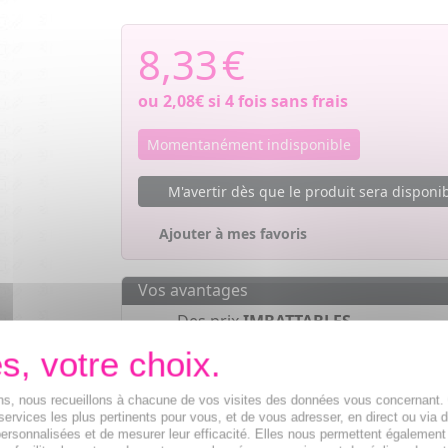
8,33
€
ou
2,08€
si 4 fois sans frais
Momentanément indisponible
M'avertir dès que le produit sera disponi
Ajouter à mes favoris
Vos avantages
Des prix
IMBATTABLES
Paiement en ligne
SÉCURISÉ
Paiement en
4 fois sans frais
à part
ions, nous recueillons à chacune de vos visites des données vous concernant
de 30€
services les plus pertinents pour vous, et de vous adresser, en direct ou via 
ersonnalisées et de mesurer leur efficacité. Elles nous permettent également