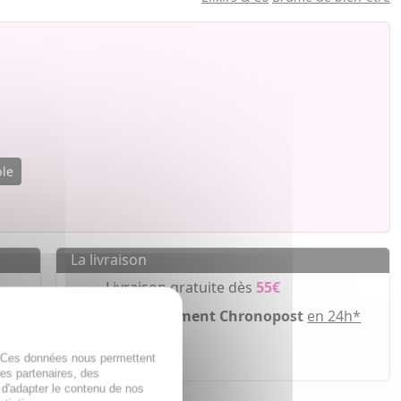
ble
La livraison
Livraison gratuite dès
55€
Acheminement Chronopost
en 24h*
ir
. Ces données nous permettent
des partenaires, des
 d'adapter le contenu de nos