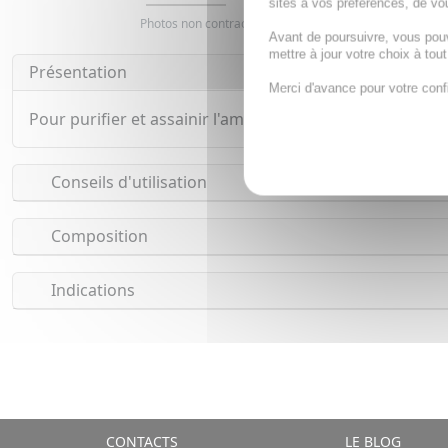
sites à vos préférences, de vou
Photos non contractuelles. Copyright digimarquage
Avant de poursuivre, vous pou
mettre à jour votre choix à tou
Présentation
Merci d'avance pour votre conf
Pour purifier et assainir l'ambiance La brume de bien-ê
Conseils d'utilisation
Composition
Indications
CONTACTS
LE BLOG