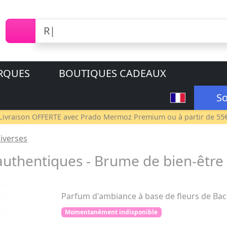
RQUES
BOUTIQUES CADEAUX
So
Livraison OFFERTE avec
Prado Mermoz Premium
ou à partir de 55
diverses
authentiques - Brume de bien-être 
Parfum d'ambiance à base de fleurs de Bach 
Momentanément indisponible