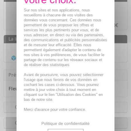
Des prix
IMBATTABLES
Sur nos sites et nos applications, nous
Paiement en ligne
SÉCURISÉ
recueillons à chacune de vos visites des
données vous concernant. Ces données nous
Paiement en
4 fois sans frais
à partir de 30€
permettent de vous proposer les offres et
services les plus pertinents pour vous, et de
vous adresser, en direct ou via des partenaires,
La livraison
des communications et publicités personnalisées
et de mesurer leur efficacité. Elles nous
Livraison gratuite dès
55€
permettent également d'adapter le contenu de
nos sites à vos préférences, de vous faciliter le
Acheminement Chronopost
en 24h*
partage de contenu sur les réseaux sociaux et
de réaliser des statistiques
Présentation
Avant de poursuivre, vous pouvez sélectionner
l'usage que nous ferons de vos données en
cochant les cases ci-dessous. Vous pourrez
Fleur de Bach Synergie Minceur
bio 20ml
mettre à jour votre choix à tout moment en
cliquant sur le lien "Utilisation des Cookies" en
bas de notre site.
Conseils d'utilisation
Merci d'avance pour votre confiance.
Composition
Politique de confidentialité