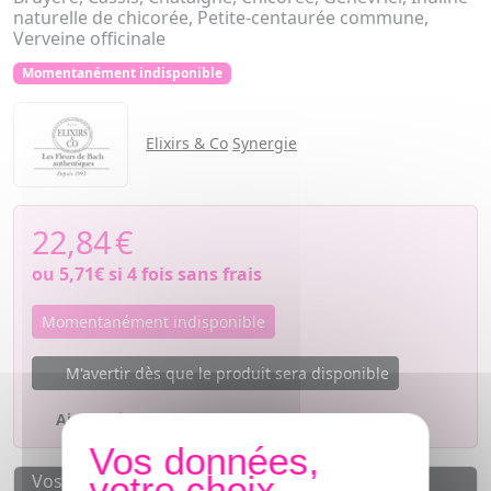
naturelle de chicorée, Petite-centaurée commune,
Verveine officinale
Momentanément indisponible
Elixirs & Co
Synergie
22,84
€
ou
5,71€
si 4 fois sans frais
Momentanément indisponible
M'avertir dès que le produit sera disponible
Ajouter à mes favoris
Vos avantages