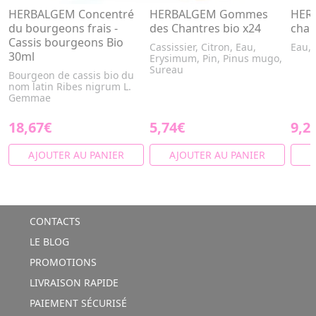
HERBALGEM Concentré
HERBALGEM Gommes
HERB
du bourgeons frais -
des Chantres bio x24
chan
Cassis bourgeons Bio
Cassissier, Citron, Eau,
Eau,
30ml
Erysimum, Pin, Pinus mugo,
Sureau
Bourgeon de cassis bio du
nom latin Ribes nigrum L.
Gemmae
18,67€
5,74€
9,2
AJOUTER AU PANIER
AJOUTER AU PANIER
A
CONTACTS
LE BLOG
PROMOTIONS
LIVRAISON RAPIDE
PAIEMENT SÉCURISÉ