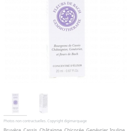
Photos non contractuelles. Copyright digimarquage
Bruyère, Cassis, Châtaigne, Chicorée, Genévrier, Inuline